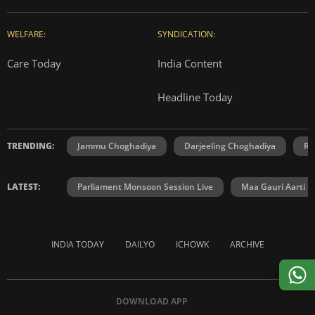
WELFARE:
SYNDICATION:
Care Today
India Content
Headline Today
TRENDING:
Jammu Choghadiya
Darjeeling Choghadiya
Ra
LATEST:
Parliament Monsoon Session Live
Maa Gauri Aarti
INDIA TODAY
DAILYO
ICHOWK
ARCHIVE
DOWNLOAD APP