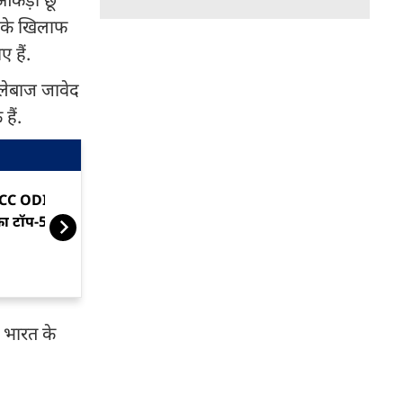
्स के खिलाफ
 हैं.
ल्लेबाज जावेद
हैं.
CC ODI रैंकिंग में भारतीय बैटर
असली 'चेजमास्टर
ा टॉप-5 में दबदबा
जड़े, ह‍िसाब भी
ो भारत के