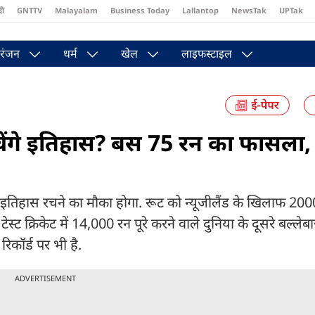
दी
GNTTV
Malayalam
Business Today
Lallantop
NewsTak
UPTak
st
Brides Today
Reader’s Digest
Astro Tak
Pakwan Gali
रंजन
धर्म
खेल
लाइफस्टाइल
 रचेंगे इतिहास? बस 75 रन का फासला
 पास इतिहास रचने का मौका होगा. रूट को न्यूजीलैंड के खिलाफ 2000 
स्ट क्रिकेट में 14,000 रन पूरे करने वाले दुनिया के दूसरे बल्ले
िकॉर्ड पर भी है.
ADVERTISEMENT