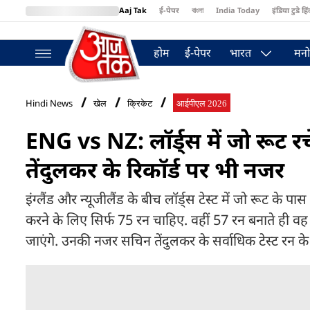
Aaj Tak
ई-पेपर
বাংলা
India Today
इंडिया टुडे हिं
MumbaiTak
BT Bazaar
Cosmopolitan
Harper's Bazaar
Northea
होम
ई-पेपर
भारत
मनो
Hindi News
खेल
क्रिकेट
आईपीएल 2026
ENG vs NZ: लॉर्ड्स में जो रूट
तेंदुलकर के रिकॉर्ड पर भी नजर
इंग्लैंड और न्यूजीलैंड के बीच लॉर्ड्स टेस्ट में जो रूट के
करने के लिए सिर्फ 75 रन चाहिए. वहीं 57 रन बनाते ही वह टे
जाएंगे. उनकी नजर सचिन तेंदुलकर के सर्वाधिक टेस्ट रन के र