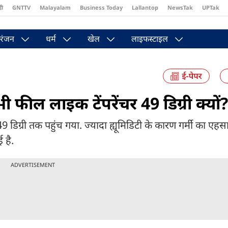
दी
GNTTV
Malayalam
Business Today
Lallantop
NewsTak
UPTak
st
Brides Today
Reader’s Digest
Astro Tak
Pakwan Gali
रंजन
धर्म
खेल
लाइफस्टाइल
ी फील लाइक टेंपरेंचर 49 डिग्री क्यों?
डिग्री तक पहुंच गया. ज्यादा ह्यूमिडिटी के कारण गर्मी का एह
 है.
ADVERTISEMENT