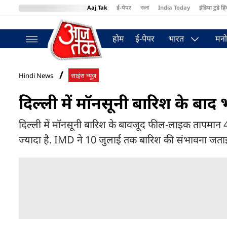
Aaj Tak
ई-पेपर
বাংলা
India Today
इंडिया टुडे हिं
MumbaiTak
BT Bazaar
Cosmopolitan
Harper's Bazaar
Northea
होम
ई-पेपर
भारत
मनो
Hindi News
साइंस न्यूज़
दिल्ली में मॉनसूनी बारिश के बाद भ
दिल्ली में मॉनसूनी बारिश के बावजूद फील-लाइक तापमान 49 
ज्यादा है. IMD ने 10 जुलाई तक बारिश की संभावना जताई