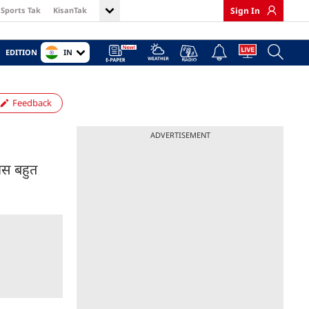
Sports Tak
KisanTak
Sign In
IN
EDITION
Feedback
ADVERTISEMENT
सास बहुत