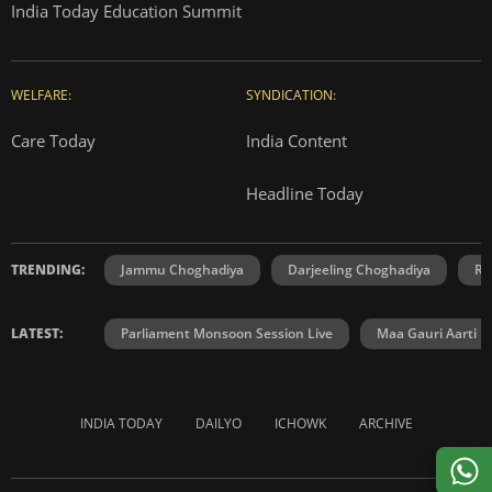
India Today Education Summit
WELFARE:
SYNDICATION:
Care Today
India Content
Headline Today
TRENDING:
Jammu Choghadiya
Darjeeling Choghadiya
Ra
LATEST:
Parliament Monsoon Session Live
Maa Gauri Aarti
INDIA TODAY
DAILYO
ICHOWK
ARCHIVE