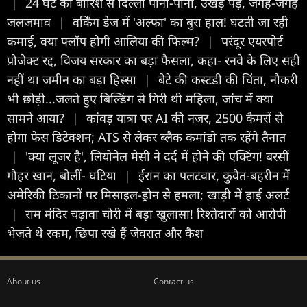
|
24 घंटे की बारिश से दिल्ली पानी-पानी, उखड़े पेड़, जगह-जगह
जलजमाव
|
वर्किंग डेज में 'अल्फा' का बुरा हाल! घटती जा रही
कमाई, क्या फ्लॉप होगी आलिया की फिल्म?
|
परंदूर एयरपोर्ट
प्रोजेक्ट रद्द, विजय सरकार का बड़ा फैसला, कहा- रनवे के लिए सही
नहीं था जमीन का बड़ा हिस्सा
|
बेटे की कस्टडी की चिंता, नौकरी
भी छोड़ी...जलते हुए बिल्डिंग से गिरी थी महिला, जांच में क्या
सामने आया?
|
कांवड़ यात्रा पर AI की नजर, 2500 कैमरों से
होगा फेस डिटेक्शन; ATS से लेकर ब्लैक कमांडो तक रहेंगे तैनात
|
'क्या लूजर है', लियोनेल मेसी ने दर्द में होने की एक्टिंग! बरसीं
गौहर खान, बोलीं- घटिया
|
ईरान का पलटवार, कुवैत-बहरीन में
अमेरिकी ठिकानों पर मिसाइल-ड्रोन से हमला; खाड़ी में हाई अलर्ट
|
राम मंदिर चढ़ावा चोरी में बड़ा खुलासा! रिश्तेदारों को आरोपी
भेजते थे रकम, छिपा रखे हैं जेवरात और कैश
About us
Contact us