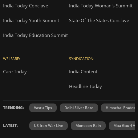
India Today Conclave
India Today Woman's Summit
India Today Youth Summit
State Of The States Conclave
India Today Education Summit
WELFARE:
SYNDICATION:
Care Today
India Content
Headline Today
TRENDING:
Vastu Tips
Delhi Silver Rate
Himachal Prades
LATEST:
US Iran War Live
Monsoon Rain
Maa Gauri Aar