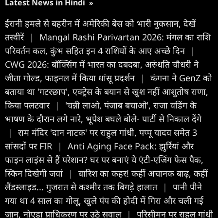
Latest News in Hindi
»
ईरानी हमले से बहरीन में अमेरिकी बेस को भारी नुकसान, देखें
तस्वीरें
|
Mangal Rashi Parivartan 2026: मंगल का राशि
परिवर्तन कल, कुंभ सहित इन 4 राशियों के आए अच्छे दिन
|
CWG 2026: बॉक्सिंग में भारत का दबदबा, अरुंधति चौधरी ने
जीता गोल्ड, फाइनल में किया धांसू प्रदर्शन
|
कंगना ने GenZ को
बताया था 'गटरछाप', एक्ट्रेस के बयान से खुश नहीं आशुतोष राणा,
किया पलटवार
|
'चन्नी लाओ, पंजाब बचाओ', राजा वडिंग के
भाषण के दौरान लगे नारे, भूपेश बघले बोले- पार्टी से निकाल देंगे
|
राम मंदिर 'दान नाटक' पर राहुल गांधी, पप्पू यादव समेत 3
सांसदों पर FIR
|
Anti Aging Face Pack: झुर्रियां और
फाइन लाइंस से हैं परेशान? घर पर बनाएं ये एंटी-एजिंग फेस पैक,
स्किन दिखेगी जवां
|
बारिश का कहर! कहीं अचानक बाढ़, कहीं
लैंडस्लाइड... गुजरात से कश्मीर तक बिगड़े हालात
|
पानी पीने
गया था 4 साल का गोलू, खुले पंप की होदी में गिरा और चली गई
जान, नोएडा प्राधिकरण पर उठे सवाल
|
परिसीमन पर राहुल गांधी