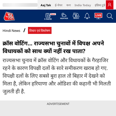
Aaj Tak
ई-पेपर
বাংলা
India Today
इंडिया टुडे हिंदी
MumbaiTak
BT Bazaar
Cosmopolitan
Harper's Bazaar
Northeast
Bri
Hindi News
विचार एवं विश्लेषण
क्रॉस वोटिंग... राज्यसभा चुनावों में व‍िपक्ष अपने
विधायकों को साथ क्यों नहीं रख पाता?
राज्यसभा चुनाव में क्रॉस वोटिंग और विधायकों के गैरहाजिर
रहने के कारण विपक्षी दलों के सारे समीकरण खराब हो गए.
विपक्षी दलों के लिए सबसे बुरा हाल तो बिहार में देखने को
मिला है, लेकिन हरियाणा और ओडिशा की कहानी भी मिलती
जुलती ही है.
ADVERTISEMENT