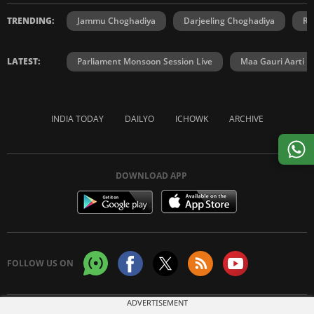
TRENDING:
Jammu Choghadiya
Darjeeling Choghadiya
Ra
LATEST:
Parliament Monsoon Session Live
Maa Gauri Aarti
INDIA TODAY
DAILYO
ICHOWK
ARCHIVE
DOWNLOAD APP
FOLLOW US ON
ADVERTISEMENT
Copyright © 2026 Living Media India Limited. For reprint rights:
Syndications