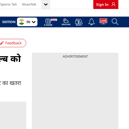
Sports Tak
KisanTak
Sign In
IN
EDITION
Feedback
्ब को
ADVERTISEMENT
ट का खतरा