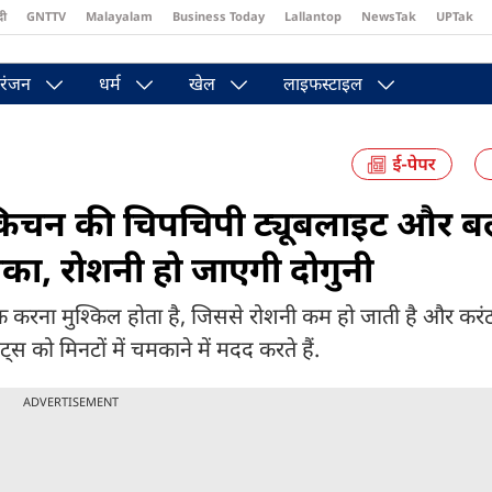
दी
GNTTV
Malayalam
Business Today
Lallantop
NewsTak
UPTak
st
Brides Today
Reader’s Digest
Astro Tak
Pakwan Gali
रंजन
धर्म
खेल
लाइफस्टाइल
चन की चिपचिपी ट्यूबलाइट और बल
ीका, रोशनी हो जाएगी दोगुनी
 करना मुश्किल होता है, जिससे रोशनी कम हो जाती है और करं
 को मिनटों में चमकाने में मदद करते हैं.
ADVERTISEMENT