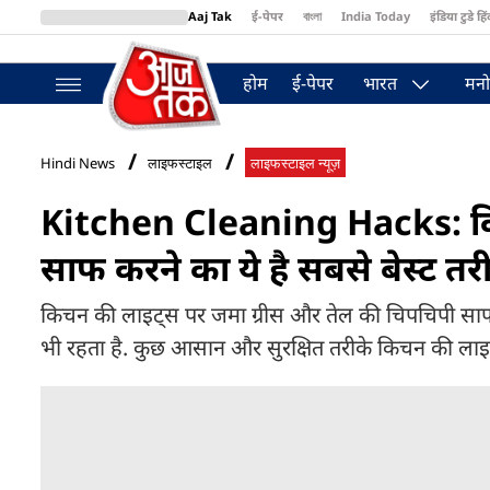
Aaj Tak
ई-पेपर
বাংলা
India Today
इंडिया टुडे हिं
MumbaiTak
BT Bazaar
Cosmopolitan
Harper's Bazaar
Northea
होम
ई-पेपर
भारत
मनो
Hindi News
लाइफस्टाइल
लाइफस्टाइल न्यूज़
Kitchen Cleaning Hacks: कि
साफ करने का ये है सबसे बेस्ट तर
किचन की लाइट्स पर जमा ग्रीस और तेल की चिपचिपी साफ
भी रहता है. कुछ आसान और सुरक्षित तरीके किचन की लाइट्स