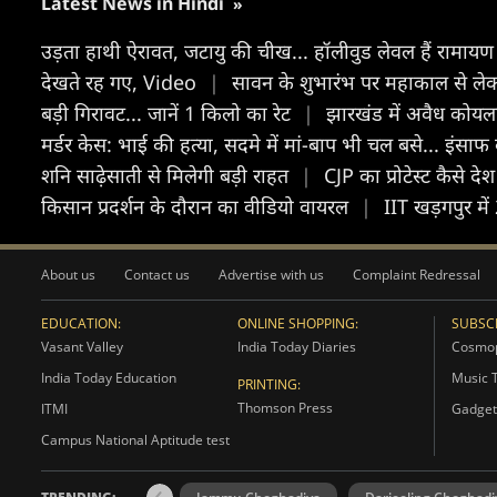
Latest News in Hindi
»
उड़ता हाथी ऐरावत, जटायु की चीख... हॉलीवुड लेवल हैं रामाय
देखते रह गए, Video
|
सावन के शुभारंभ पर महाकाल से लेकर
बड़ी गिरावट... जानें 1 किलो का रेट
|
झारखंड में अवैध कोयला
मर्डर केस: भाई की हत्या, सदमे में मां-बाप भी चल बसे... इं
शनि साढ़ेसाती से मिलेगी बड़ी राहत
|
CJP का प्रोटेस्ट कैसे 
क‍िसान प्रदर्शन के दौरान का वीड‍ियो वायरल
|
IIT खड़गपुर में
About us
Contact us
Advertise with us
Complaint Redressal
EDUCATION:
ONLINE SHOPPING:
SUBSCR
Vasant Valley
India Today Diaries
Cosmop
India Today Education
Music 
PRINTING:
Thomson Press
ITMI
Gadget
Campus National Aptitude test