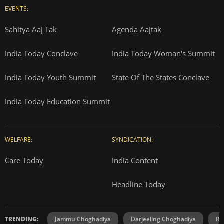
EVENTS:
Sahitya Aaj Tak
Agenda Aajtak
India Today Conclave
India Today Woman's Summit
India Today Youth Summit
State Of The States Conclave
India Today Education Summit
WELFARE:
SYNDICATION:
Care Today
India Content
Headline Today
TRENDING:
Jammu Choghadiya
Darjeeling Choghadiya
Ra