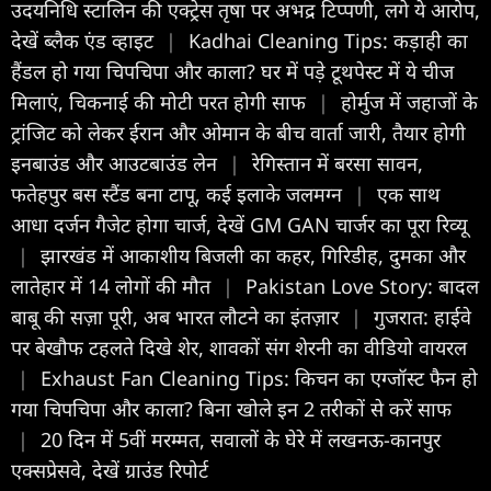
उदयनिधि स्टालिन की एक्ट्रेस तृषा पर अभद्र टिप्पणी, लगे ये आरोप,
देखें ब्लैक एंड व्हाइट
|
Kadhai Cleaning Tips: कड़ाही का
हैंडल हो गया चिपचिपा और काला? घर में पड़े टूथपेस्ट में ये चीज
मिलाएं, चिकनाई की मोटी परत होगी साफ
|
होर्मुज में जहाजों के
ट्रांजिट को लेकर ईरान और ओमान के बीच वार्ता जारी, तैयार होगी
इनबाउंड और आउटबाउंड लेन
|
रेगिस्तान में बरसा सावन,
फतेहपुर बस स्टैंड बना टापू, कई इलाके जलमग्न
|
एक साथ
आधा दर्जन गैजेट होगा चार्ज, देखें GM GAN चार्जर का पूरा रिव्यू
|
झारखंड में आकाशीय बिजली का कहर, गिरिडीह, दुमका और
लातेहार में 14 लोगों की मौत
|
Pakistan Love Story: बादल
बाबू की सज़ा पूरी, अब भारत लौटने का इंतज़ार
|
गुजरात: हाईवे
पर बेखौफ टहलते दिखे शेर, शावकों संग शेरनी का वीडियो वायरल
|
Exhaust Fan Cleaning Tips: किचन का एग्जॉस्ट फैन हो
गया चिपचिपा और काला? बिना खोले इन 2 तरीकों से करें साफ
|
20 दिन में 5वीं मरम्मत, सवालों के घेरे में लखनऊ-कानपुर
एक्सप्रेसवे, देखें ग्राउंड रिपोर्ट