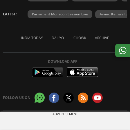
LATEST:
Parliament Monsoon Session Live
Arvind Kejriwal E2
INDIA TODAY
DAILYO
ICHOWK
ARCHIVE
DOWNLOAD APP
FOLLOW US ON
ADVERTISEMENT
Copyright © 2026 Living Media India Limited. For reprint rights:
Syndications
Today