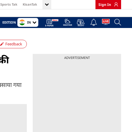
Sports Tak
KisanTak
Sign In
IN
EDITION
Feedback
 की
ADVERTISEMENT
 बसाया गया