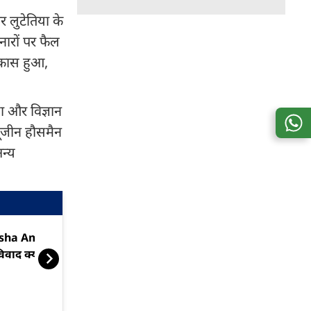
र लुटेतिया के
नारों पर फैल
विकास हुआ,
ला और विज्ञान
यूजीन हौसमैन
अन्य
sha Ambani की 'देवी ड्रेस' पर
पेरिस फैशन वीक
िवाद क्यों?
गोल्डन ड्रेस में 