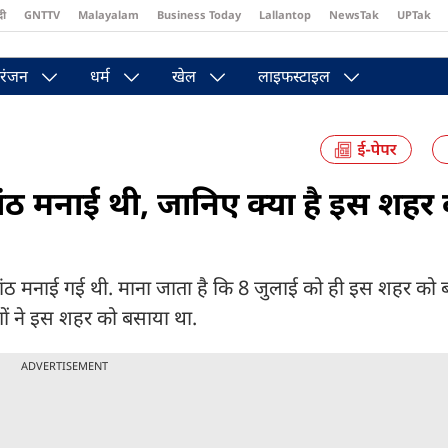
दी
GNTTV
Malayalam
Business Today
Lallantop
NewsTak
UPTak
st
Brides Today
Reader’s Digest
Astro Tak
Pakwan Gali
रंजन
धर्म
खेल
लाइफस्टाइल
ांठ मनाई थी, जानिए क्या है इस शहर
गांठ मनाई गई थी. माना जाता है कि 8 जुलाई को ही इस शहर को
ोगों ने इस शहर को बसाया था.
ADVERTISEMENT