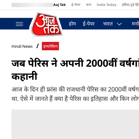
Aaj Tak
ई-पेपर
বাংলা
India Today
इंडिया टुडे हिं
MumbaiTak
BT Bazaar
Cosmopolitan
Harper's Bazaar
Northea
होम
ई-पेपर
भारत
मनो
Hindi News
इन्फॉर्मेशन
जब पेरिस ने अपनी 2000वीं वर्षग
कहानी
आज के दिन ही फ्रांस की राजधानी पेरिस का 2000वीं वर्ष
था. ऐसे में जानते हैं क्या है पेरिस का इतिहास और किन ल