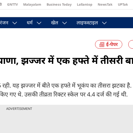
दी
GNTTV
Malayalam
Business Today
Lallantop
NewsTak
UPTak
st
Brides Today
Reader’s Digest
Astro Tak
Pakwan Gali
रंजन
धर्म
खेल
लाइफस्टाइल
णा, झज्जर में एक हफ्ते में तीसरी ब
.5 रही. यह झज्जर में बीते एक हफ्ते में भूकंप का तीसरा झटका है
िए गए थे. उसकी तीव्रता रिक्टर स्केल पर 4.4 दर्ज की गई थी.
ADVERTISEMENT