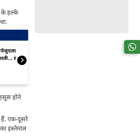
के हल्के
 था.
ेनेजुएला में 2 फीट खिसकी
पेरू में जो भू
रती... सैटेलाइट डेटा से खुलासा
गहराई बनी कहर
हसूस होने
हैं. एक-दूसरे
 का इस्तेमाल