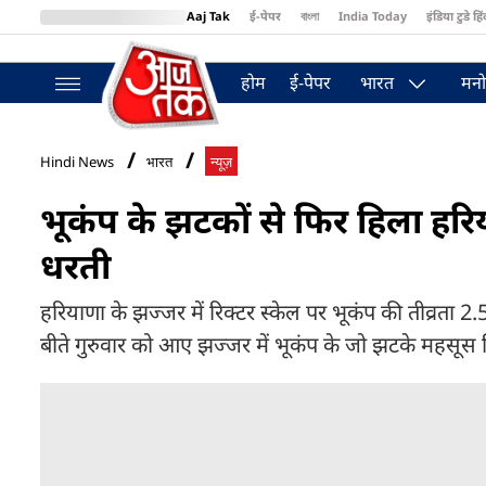
Aaj Tak
ई-पेपर
বাংলা
India Today
इंडिया टुडे हिं
MumbaiTak
BT Bazaar
Cosmopolitan
Harper's Bazaar
Northea
होम
ई-पेपर
भारत
मनो
Hindi News
भारत
न्यूज़
भूकंप के झटकों से फिर हिला हरिया
धरती
हरियाणा के झज्जर में रिक्टर स्केल पर भूकंप की तीव्रता 2
बीते गुरुवार को आए झज्जर में भूकंप के जो झटके महसूस क