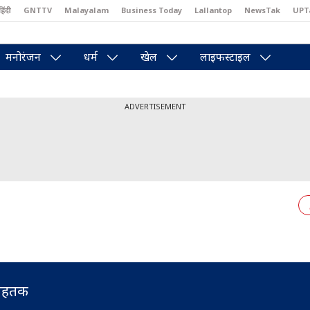
हिंदी
GNTTV
Malayalam
Business Today
Lallantop
NewsTak
UPT
east
Brides Today
Reader’s Digest
Astro Tak
Pakwan Gali
मनोरंजन
धर्म
खेल
लाइफस्टाइल
ADVERTISEMENT
ोहतक