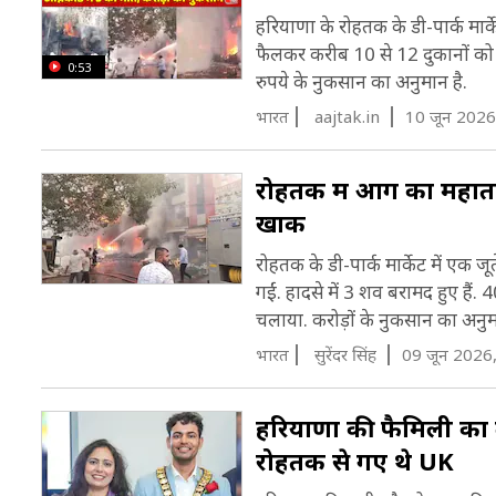
हरियाणा के रोहतक के डी-पार्क मार्
ज
र
फैलकर करीब 10 से 12 दुकानों को अप
र
0:53
ज
रुपये के नुकसान का अनुमान है.
(
ग
भारत
aajtak.in
10 जून 2026
अ
रोहतक में आग का महातां
क
खाक
ह
रोहतक के डी-पार्क मार्केट में एक 
ड
गईं. हादसे में 3 शव बरामद हुए हैं
आ
चलाया. करोड़ों के नुकसान का अनुम
भारत
सुरेंदर सिंह
09 जून 2026
हरियाणा की फैमिली का 
रोहतक से गए थे UK