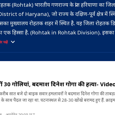
ोहतक (Rohtak) भारतीय गणराज्य के प्रांत हरियाणा का जिला
District of Haryana), जो राज्य के दक्षिण-पूर्व क्षेत्र में स्थ
सका मुख्यालय रोहतक शहर में स्थित है. यह जिला रोहतक 
ा एक हिस्सा है. (Rohtak in Rohtak Division). इसका क्
,745 वर्ग किमी है (Rohtak Total Area).
 पढ़ें
011 की जनगणना के मुताबिक रोहतक जिले की जनसंख्या 
ाख है (Rohtak Population). यहां हर एक वर्ग किमी में
हते हैं (Rohtak Density). इस जिले में 1000 पुरुषों पर 
हिलाओं का अनुपात है (Rohtak Sex ratio). रोहतक जिल
ं 30 गोलियां, बदमाश दिनेश गोगा की हत्या- Vide
ाक्षरता दर 80.22 फीसदी है, जिसमें 87.65 फीसदी पुरूष 
करीब सात बजे दो बाइक सवार हमलावरों ने बदमाश दिनेश गोगा की ताबड़त
1.72 फीसदी महिलाएं साक्षर हैं (Rohtak Literacy Rate
के साथ पैदल जा रहा था. घटनास्थल से 28-30 खोखे बरामद हुए हैं. क्राइम
ह जिला उत्तर-पश्चिम में दिल्ली, उत्तर में जींद और सोनीपत ज
ोहतक जिले में एक लोकसभा निर्वाचन क्षेत्र है जिसके अंतर्गत
ूर्व में झज्जर और सोनीपत जिले से, पश्चिम में हिसार, चरखी
6,
अपडेटेड 20:05 IST