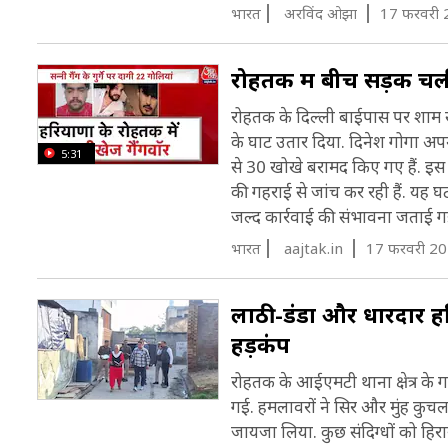
भारत
अरविंद ओझा
17 फरवरी 
रोहतक में बीच सड़क चली
रोहतक के दिल्ली बाईपास पर शाम स
के घाट उतार दिया. दिनेश गोगा अप
5:31
से 30 खोखे बरामद किए गए हैं. इस व
की गहराई से जांच कर रही हैं. यह घट
जल्द कार्रवाई की संभावना जताई गई
भारत
aajtak.in
17 फरवरी 20
लाठी-डंडों और धारदार हथि
हड़कंप
रोहतक के आईएमटी थाना क्षेत्र के गा
गई. हमलावरों ने सिर और मुंह कुचल
जायजा लिया. कुछ संदिग्धों को हिरा