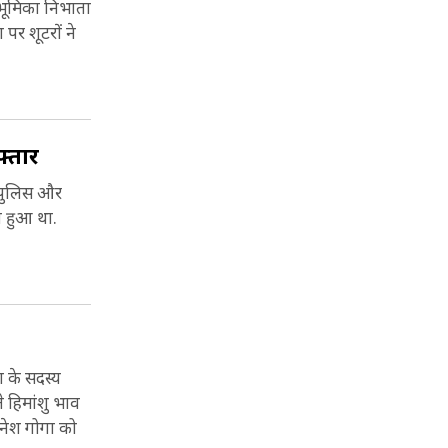
 भूमिका निभाता
पर शूटरों ने
फ्तार
ं पुलिस और
ी हुआ था.
ग के सदस्य
े हिमांशु भाव
िनेश गोगा को