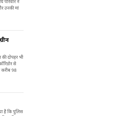
य परिवार ने
और उनकी मां
्रीन
ैल की दोपहर भी
कॉरिडोर से
री करीब 98
या है कि पुलिस