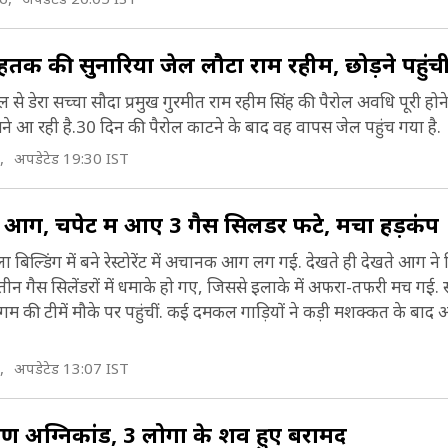
िधानसभा क्षेत्र हैं, जिसमें से चार रोहतक जिला के अंदर हैं.
र भिवानी जिले से घिरा हुआ है (Rohtak Geographica
onstituencies).
ocation)
रोहतक की सुनारिया जेल लौटा राम रहीम, छोड़ने पहुंची
 से डेरा सच्चा सौदा प्रमुख गुरमीत राम रहीम सिंह की पैरोल अवधि पूरी हो
ोहतक जिले का नाम अपने मुख्यालय के शहर से लिया गया है,
 आ रही है.30 दिन की पैरोल काटने के बाद वह वापस जेल पहुंच गया है.
हले रोहताशगढ़ कहा जाता था. यह भी दावा किया जाता है क
,
अपडेटेड 19:30 IST
हर का नाम रोहेरा पेड़ से पड़ा है जिसे संस्कृत में रोहितका क
ै. ऐसा कहा जाता है कि शहर के अस्तित्व में आने से पहले, य
 लगी आग, चपेट में आए 3 गैस सिलेंडर फटे, मचा हड़कंप
े पेड़ों के जंगल का स्थल था और इसलिए इसका नाम रोहतक 
 बिल्डिंग में बने रेस्टोरेंट में अचानक आग लग गई. देखते ही देखते आग न
Rohtak Naming).
े तीन गैस सिलेंडरों में धमाके हो गए, जिससे इलाके में अफरा-तफरी मच गई.
तिहासिक तौर पर रोहतक जिले के क्षेत्रों में कई बदलाव हुए. 
की टीमें मौके पर पहुंचीं. कई दमकल गाड़ियों ने कड़ी मशक्कत के बाद
म्राट अकबर के दौरान रोहतक के क्षेत्र दिल्ली की सरकार और
िरुका के भीतर थे. वर्तमान रोहतक जिले का गठन 1824 में ग
,
अपडेटेड 13:07 IST
रखोदा-मंडोठी, रोहतक, बेरी और महम-भिवानी तहसीलों क
ण अग्निकांड, 3 लोगों के शव हुए बरामद
िया गया. 1884 तक रोहतक जिला हिसार डीविजन का हिस्स