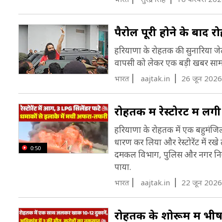
व
औ
C
L
पैरोल पूरी होने के बाद 
हरियाणा के रोहतक की सुनारिया जेल
र
वापसी को लेकर एक बड़ी खबर सामने
प
भारत
aajtak.in
26 जून 2026
श
ह
रोहतक में रेस्टोरेंट में
क
हरियाणा के रोहतक में एक बहुमंजिला
(
धारण कर लिया और रेस्टोरेंट में रख
ऐ
0:50
दमकल विभाग, पुलिस और नगर निगम 
स
पाया.
फ
भारत
aajtak.in
22 जून 2026
ख
रोहतक के शोरूम में भीष
क