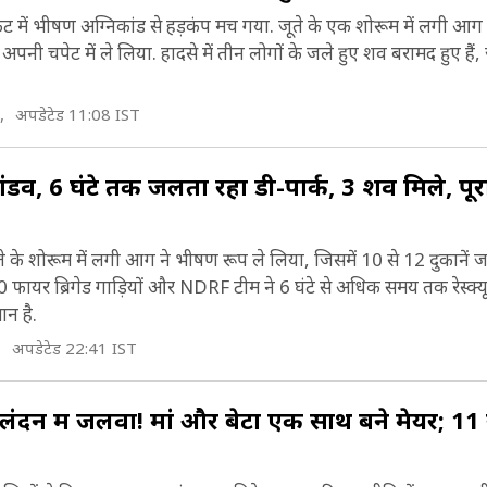
केट में भीषण अग्निकांड से हड़कंप मच गया. जूते के एक शोरूम में लगी आग न
िसके बाद इसे दिल्ली डीविजन में मिला दिया गया. जुलाई, 19
ोहतक जिले की अर्थव्यवस्था मुख्य रूप से कृषि पर आधारित ह
नी चपेट में ले लिया. हादसे में तीन लोगों के जले हुए शव बरामद हुए हैं,
ोहतक जिले को रोहतक और झज्जर जिलों में विभाजित किया
िले के कुल श्रमिकों में से लगभग 42.18 फीसदी कृषि और इसस
Rohtak History).
तिविधियों में लगे हुए हैं, 7.68% कुटीर और घरेलू उद्योगों में
,
अपडेटेड 11:08 IST
न्य गतिविधियों में लगे हुए हैं. शिक्षा और स्वास्थ्य शहर में अन
डव, 6 घंटे तक जलता रहा डी-पार्क, 3 शव मिले, पूर
्षेत्र हैं. यह शहर दुनिया की अग्रणी सटीक पेंच निर्माण सुविधा
ै., जो घरेलू और अंतरराष्ट्रीय बाजारों में स्क्रू की आपूर्ति करता ह
जूते के शोरूम में लगी आग ने भीषण रूप ले लिया, जिसमें 10 से 12 दुकाने
ेयरियां और एक चीनी मिल है. रोहतक शहर कपड़ा और सोने 
. 40 फायर ब्रिगेड गाड़ियों और NDRF टीम ने 6 घंटे से अधिक समय तक रेस्क
भूषण बनाने का एक क्षेत्रीय केंद्र भी है (Rohtak Econom
ान है.
,
अपडेटेड 22:41 IST
लंदन में जलवा! मां और बेटा एक साथ बने मेयर; 11