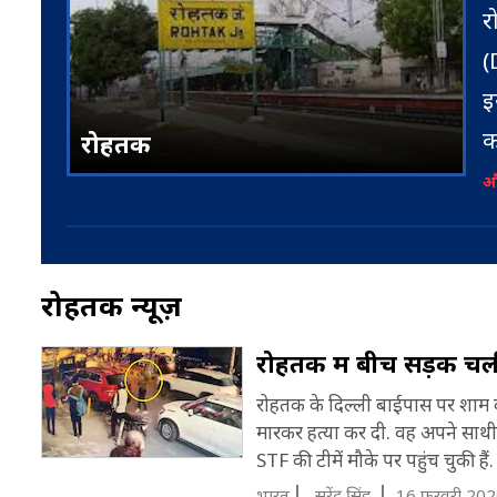
र
(
इ
क
रोहतक
1
और
2
ल
रोहतक न्यूज़
र
म
रोहतक में बीच सड़क चली
स
रोहतक के दिल्ली बाईपास पर शाम 
7
मारकर हत्या कर दी. वह अपने साथी 
य
STF की टीमें मौके पर पहुंच चुकी हैं.
र
प
भारत
सुरेंद्र सिंह
16 फरवरी 202