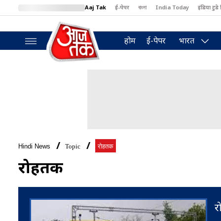
Aaj Tak
ई-पेपर
বাংলা
India Today
इंडिया टुडे 
MumbaiTak
BT Bazaar
Cosmopolitan
Harper's Bazaar
North
होम
ई-पेपर
भारत
Hindi News
Topic
रोहतक
रोहतक
र