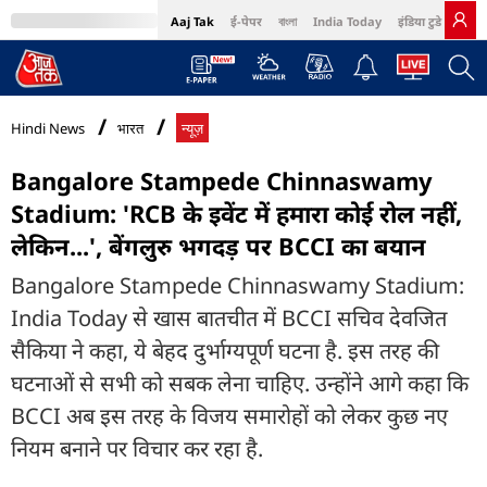
Aaj Tak
ई-पेपर
বাংলা
India Today
इंडिया टुडे हिंदी
MumbaiTak
BT Bazaar
Cosmopolitan
Harper's Bazaar
Northeast
Bri
Hindi News
भारत
न्यूज़
Bangalore Stampede Chinnaswamy
Stadium: 'RCB के इवेंट में हमारा कोई रोल नहीं,
लेकिन...', बेंगलुरु भगदड़ पर BCCI का बयान
Bangalore Stampede Chinnaswamy Stadium:
India Today से खास बातचीत में BCCI सचिव देवजित
सैकिया ने कहा, ये बेहद दुर्भाग्यपूर्ण घटना है. इस तरह की
घटनाओं से सभी को सबक लेना चाहिए. उन्होंने आगे कहा कि
BCCI अब इस तरह के विजय समारोहों को लेकर कुछ नए
नियम बनाने पर विचार कर रहा है.