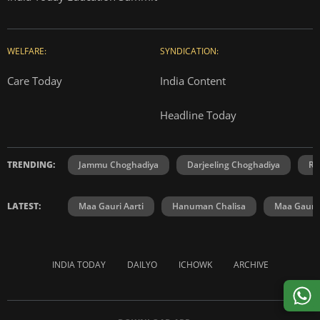
WELFARE:
SYNDICATION:
Care Today
India Content
Headline Today
TRENDING:
Jammu Choghadiya
Darjeeling Choghadiya
Ra
LATEST:
Maa Gauri Aarti
Hanuman Chalisa
Maa Gauri 
INDIA TODAY
DAILYO
ICHOWK
ARCHIVE