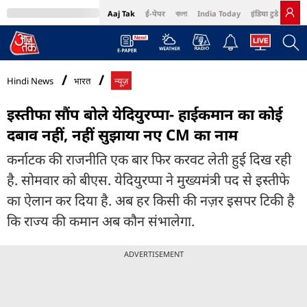
Aaj Tak
ई-पेपर
বাংলা
India Today
इंडिया टुडे हिंदी
MumbaiTak
BT Bazaar
Cosmopolitan
Harper's Bazaar
Northeast
Bri
Hindi News
भारत
न्यूज़
इस्तीफा सौंप बोले येदियुरप्पा- हाईकमान का कोई
दबाव नहीं, नहीं सुझाया नए CM का नाम
कर्नाटक की राजनीति एक बार फिर करवट लेती हुई दिख रही
है. सोमवार को बीएस. येदियुरप्पा ने मुख्यमंत्री पद से इस्तीफे
का ऐलान कर दिया है. अब हर किसी की नज़र इसपर टिकी है
कि राज्य की कमान अब कौन संभालेगा.
ADVERTISEMENT