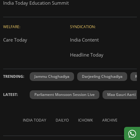
India Today Education Summit
WELFARE:
SYNDICATION:
Care Today
India Content
Headline Today
TRENDING:
Jammu Choghadiya
Darjeeling Choghadiya
Ra
LATEST:
Parliament Monsoon Session Live
Maa Gauri Aarti
INDIA TODAY
DAILYO
ICHOWK
ARCHIVE