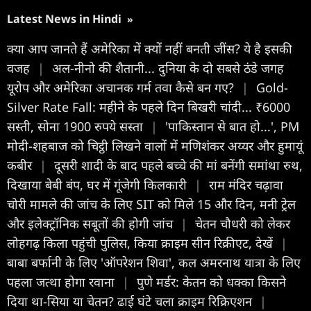
Latest News in Hindi
»
क्या आप जानते हैं अमेरिका में क्यों नहीं बनती जींस? ये है इसकी
वजह
|
अल-नीनो की शैतानी... दुनिया के दो सबसे ठंडे जगह
यूरोप और अमेरिका अचानक गर्म तवा कैसे बन गए?
|
Gold-
Silver Rate Fall: महीने के पहले दिन बिखरी चांदी... ₹6000
सस्ती, सोना 1900 रुपये सस्ता
|
'पाकिस्तान से बात हो...', PM
मोदी-शहबाज को चिट्ठी लिखने वालों में मणिशंकर अय्यर और हुमायूं
कबीर
|
दूसरी शादी के बाद पहले बच्चे की मां बनेंगी समांथा रुथ,
दिखाया बेबी बंप, घर में गूंजेगी किलकारी
|
राम मंदिर चढ़ावा
चोरी मामले की जांच के लिए SIT को मिले 15 और दिन, मनी ट्रेल
और इलेक्ट्रॉनिक सबूतों की होगी जांच
|
चेतन चौधरी को लेकर
लोहगढ़ क‍िला पहुंची पुलिस, क‍िया क्राइम सीन र‍िक्र‍ीएट, देखें
|
बाबा बर्फानी के लिए 'ऑपरेशन शिवा', कल अमरनाथ यात्रा के लिए
पहला जत्था होगा रवाना
|
पुणे मर्डर: केतन को धक्का किसने
दिया था-सिया या चेतन? ढाई घंटे चला क्राइम रिक्रिएशन
|