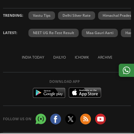
TRENDING:
Vastu Tips
Delhi Silver Rate
Himachal Prades
LATEST:
NEET UG Re-Test Result
Maa Gauri Aarti
Hanu
INDIA TODAY
DAILYO
ICHOWK
ARCHIVE
DOWNLOAD APP
FOLLOW US ON