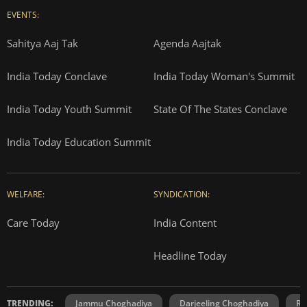
EVENTS:
Sahitya Aaj Tak
Agenda Aajtak
India Today Conclave
India Today Woman's Summit
India Today Youth Summit
State Of The States Conclave
India Today Education Summit
WELFARE:
SYNDICATION:
Care Today
India Content
Headline Today
TRENDING:
Jammu Choghadiya
Darjeeling Choghadiya
Ra