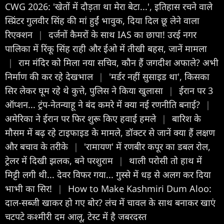
CWG 2026: 'खेतों में दौड़ता था मेरा बेटा...', इतिहास रचने वाले
स्प्रिंटर गुलवीर सिंह की मां हुईं भावुक, दिया दिल छू लेने वाला
रिएक्शन
|
दर्जनों कैमरों के साथ IAS का छापा! उरई नगर
पालिका में रिंकू सिंह राही और ईओ में तीखी बहस, जानें मामला
|
राम मंदिर को मिला नया सचिव, कौन हैं जगदीश अफाले? अभी
निर्माण की कर रहे देखभाल
|
'मर्डर नहीं सुसाइड था', किसका
सिर लेकर घूम रहे थे कुत्ते, पुलिस ने किया खुलासा
|
ईरान पर 3
ऑप्शन... ट्रंप-नेतन्याहू ने बंद कमरे में क्या नई रणनीति बनाई?
|
अमेरिका ने ईरान पर फिर शुरू किए हवाई हमले
|
बारिश के
मौसम में बढ़ रहे टाइफाइड के मामले, डॉक्टर से जानें क्या हैं लक्षण
और बचाव के तरीके
|
'रामायण' में रणबीर कपूर का डबल रोल,
ट्रेलर में दिखी झलक, बने परशुराम
|
थाली परोसी तो हाथ में
मिट्टी लगी थी... देवर विफर गया... गुस्से में धड़ से अलग कर दिया
भाभी का सिर!
|
How to Make Kashmiri Dum Aloo:
दाल-सब्जी खाकर हो गए बोर? लंच में चावल के साथ बनाकर खाएं
चटपटे कश्मीरी दम आलू, टेस्ट में है जबरदस्त