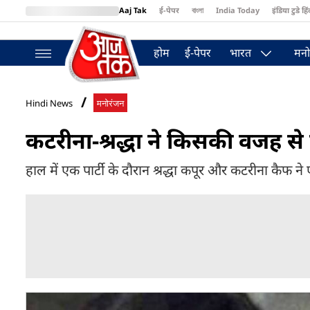
Aaj Tak
ई-पेपर
বাংলা
India Today
इंडिया टुडे हिं
MumbaiTak
BT Bazaar
Cosmopolitan
Harper's Bazaar
Northea
होम
ई-पेपर
भारत
मनो
Hindi News
मनोरंजन
कटरीना-श्रद्धा ने किसकी वजह से पा
हाल में एक पार्टी के दौरान श्रद्धा कपूर और कटरीना कैफ न