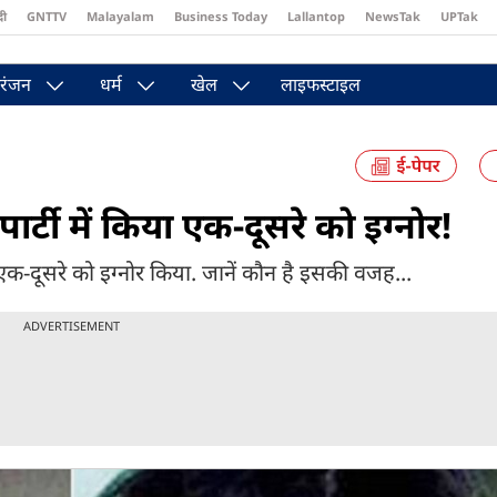
दी
GNTTV
Malayalam
Business Today
Lallantop
NewsTak
UPTak
st
Brides Today
Reader’s Digest
Astro Tak
Pakwan Gali
रंजन
धर्म
खेल
लाइफस्टाइल
र्टी में किया एक-दूसरे को इग्नोर!
े एक-दूसरे को इग्नोर किया. जानें कौन है इसकी वजह...
ADVERTISEMENT