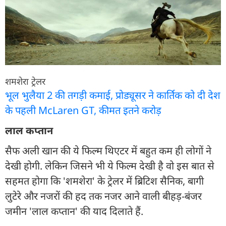
शमशेरा ट्रेलर
भूल भुलैया 2 की तगड़ी कमाई, प्रोड्यूसर ने कार्तिक को दी देश
के पहली McLaren GT, कीमत इतने करोड़
लाल कप्तान
सैफ अली खान की ये फिल्म थिएटर में बहुत कम ही लोगों ने
देखी होगी. लेकिन जिसने भी ये फिल्म देखी है वो इस बात से
सहमत होगा कि 'शमशेरा' के ट्रेलर में ब्रिटिश सैनिक, बागी
लुटेरे और नजरों की हद तक नजर आने वाली बीहड़-बंजर
जमीन 'लाल कप्तान' की याद दिलाते हैं.