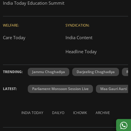
India Today Education Summit
WELFARE:
SYNDICATION:
Care Today
India Content
Headline Today
TRENDING:
Jammu Choghadiya
Darjeeling Choghadiya
Ra
LATEST:
Parliament Monsoon Session Live
Maa Gauri Aarti
INDIA TODAY
DAILYO
ICHOWK
ARCHIVE