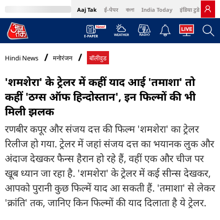
Aaj Tak
ई-पेपर
বাংলা
India Today
इंडिया टुडे हिंदी
MumbaiTak
BT Bazaar
Cosmopolitan
Harper's Bazaar
Northeast
Bri
Hindi News
मनोरंजन
बॉलीवुड
'शमशेरा' के ट्रेलर में कहीं याद आई 'तमाशा' तो
कहीं 'ठग्स ऑफ हिन्दोस्तान', इन फिल्मों की भी
मिली झलक
रणबीर कपूर और संजय दत्त की फिल्म 'शमशेरा' का ट्रेलर
रिलीज हो गया. ट्रेलर में जहां संजय दत्त का भयानक लुक और
अंदाज देखकर फैन्स हैरान हो रहे हैं, वहीं एक और चीज पर
खूब ध्यान जा रहा है. 'शमशेरा' के ट्रेलर में कई सीन्स देखकर,
आपको पुरानी कुछ फिल्में याद आ सकती हैं. 'तमाशा' से लेकर
'क्रांति' तक, जानिए किन फिल्मों की याद दिलाता है ये ट्रेलर.