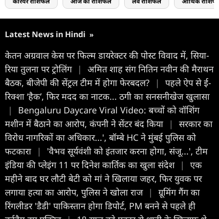
करियर राशिफल
आज का राशिफल
लव राशिफल
आर्थिक राशिफ
Latest News in Hindi
»
केतन अग्रवाल केस पर फिल्म डायरेक्टर की पोस्ट विवाद में, सिया-
रिया तुलना पर ट्रोलिंग
|
अमित शाह संग नितिन नवीन की मैराथन
बैठक, बीजेपी की सेंट्रल टीम में होगा फेरबदल?
|
पहले ऐप से ई-
रिक्शा ‘हैक’, फिर मदद का नाटक... ठगी का सनसनीखेज खुलासा
|
Bengaluru Daycare Viral Video: बच्चों को वॉशिंग
मशीन में बैठाने का आरोप, कंपनी ने सेंटर बंद किया
|
सरकार का
विरोध नागरिकों का अधिकार...', बॉम्बे HC ने मुंबई पुलिस को
फटकारा
|
'वैभव सूर्यवंशी को इंतजार करना होगा, संजू...', टीम
इंड‍िया की प्लेइंग 11 पर द‍िनेश कार्त‍िक का खुला संदेश
|
एक
महीने बाद घर लौटी बेटी को मां ने खिलाया जहर, फिर युवक पर
लगाया हत्या का आरोप, पुलिस ने खोला राज
|
ग्रूमिंग गैंग का
रिंगलीडर 'डैडी' पाकिस्तान होगा डिपोर्ट, PM बनने से पहले ही