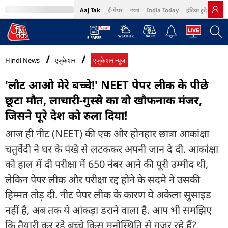
Aaj Tak
ई-पेपर
বাংলা
India Today
इंडिया टुडे हिंदी
MumbaiTak
BT Bazaar
Cosmopolitan
Harper's Bazaar
Northeast
Bri
Hindi News
एजुकेशन
एजुकेशन न्यूज़
'लौट आओ मेरे बच्चे!' NEET पेपर लीक के पीछे
छूटा मौत, लाचारी-गुस्से का वो खौफनाक मंजर,
जिसने पूरे देश को रुला दिया!
आज ही नीट (NEET) की एक और होनहार छात्रा आकांक्षा
चतुर्वेदी ने घर के पंखे से लटककर अपनी जान दे दी. आकांक्षा
को हाल में दी परीक्षा में 650 नंबर आने की पूरी उम्मीद थी,
लेकिन पेपर लीक और परीक्षा रद्द होने के सदमे ने उसकी
हिम्मत तोड़ दी. नीट पेपर लीक के कारण ये अकेला सुसाइड
नहीं है, अब तक ये आंकड़ा डराने वाला है. आप भी समझ‍िए
कि तैयारी कर रहे बच्चे क‍िस मनोस्थ‍िति से गुजर रहे हैं?