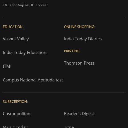
T&Cs for AajTak HD Contest
EDUCATION:
ONLINE SHOPPING:
Vasant Valley
India Today Diaries
PRINTING:
India Today Education
Thomson Press
ITMI
Campus National Aptitude test
SUBSCRIPTION:
Cosmopolitan
Reader's Digest
Music Today
Time