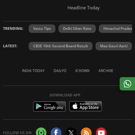
Headline Today
TRENDING:
Vastu Tips
Delhi Silver Rate
Himachal Prades
LATEST:
CBSE 10th Second Board Result
Maa Gauri Aarti
INDIA TODAY
DAILYO
ICHOWK
ARCHIVE
DOWNLOAD APP
FOLLOW US ON