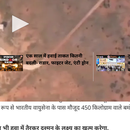
ation है. यह भारत का पहला स्वदेशी मॉड्यूलर रेंज एक्सटे
य अनगाइडेड बमों को स्मार्ट ग्लाइड वेपन में बदल देता है.
ा को दिखाने जा रहा ताकत
एक साल में हवाई ताकत कितनी
त
बदली- राडार, फाइटर जेट, एंटी ड्रोन
क
ब
स पैकेज लगाया जाता है. इससे पुराने बम हवा में लंबी दूरी तक ग्ल
ूप से भारतीय वायुसेना के पास मौजूद 450 किलोग्राम वाले बमो
ा भी हवा में तैरकर दुश्मन के लक्ष्य का खत्म करेगा.