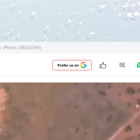
ेपन. (Photo: DRDO/IAF)
Prefer us on
भारतीय वायुसेना (IAF) ने ओडिशा तट के पास अपना पहला स्वदे
त्वपूर्ण माना जा रहा है क्योंकि TARA भारत को उन चुनिंदा देश
ाले हथियार में बदल सकते हैं. इस सफलता से भारतीय वायुसेना 
और पढ़ें