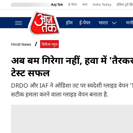
Aaj Tak
ई-पेपर
বাংলা
India Today
इंडिया टुडे हिं
MumbaiTak
BT Bazaar
Cosmopolitan
Harper's Bazaar
Northea
होम
ई-पेपर
भारत
मनो
Hindi News
डिफेंस न्यूज
अब बम गिरेगा नहीं, हवा में 'तै
टेस्ट सफल
DRDO और IAF ने ओडिशा तट पर स्वदेशी ग्लाइड वेपन '
सटीक हमला करने वाला ग्लाइड वेपन बनाता है.