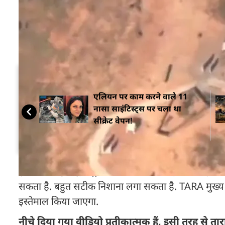
TARA का पूरा नाम Tactical Advanced Range Augment
आसान भाषा में समझें तो TARA एक ऐसा सिस्टम है जो सामान्
यह भी पढ़ें:
अग्नि-6 सुपर मिसाइल तैयार, भारत दुनिय
सम्बंधित ख़बरें
एलियन पर काम करने वाले 11
नासा साइंटिस्ट्स पर चला था
सीक्रेट वेपन!
इसमें विंग्स (पंखे), कंट्रोल सर्फेस और एक बेहतरीन गाइडें
सकता है. बहुत सटीक निशाना लगा सकता है. TARA मुख्य र
इस्तेमाल किया जाएगा.
नीचे दिया गया वीडियो प्रतीकात्मक हैं, इसी तरह से तार