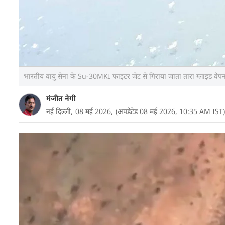
भारतीय वायु सेना के Su-30MKI फाइटर जेट से गिराया जाता तारा ग्लाइड व
मंजीत नेगी
नई दिल्ली,
08 मई 2026,
(अपडेटेड 08 मई 2026, 10:35 AM IST)
डिफेंस रिसर्च एंड डेवलपमेंट ऑर्गेनाइजेशन (DRDO) और 
वेपन 'TARA' का सफल परीक्षण किया है. यह परीक्षण बहुत मह
करेगा जो अपनी पुराने बमों को सटीक और दूर मार करने व
काफी बढ़ने वाली है.