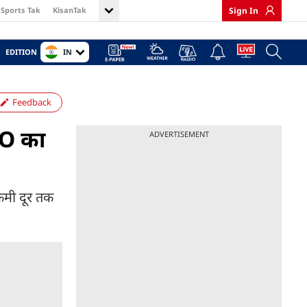
Sports Tak
KisanTak
Sign In
IN
EDITION
Feedback
DO का
ADVERTISEMENT
िमी दूर तक