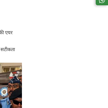
 की एयर
से सटीकता