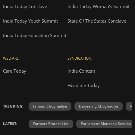
India Today Conclave
India Today Woman's Summit
India Today Youth Summit
State Of The States Conclave
India Today Education Summit
WELFARE:
SYNDICATION:
Care Today
India Content
Headline Today
TRENDING:
Jammu Choghadiya
Darjeeling Choghadiya
Ra
LATEST:
Farmers Protest Live
Parliament Monsoon Session