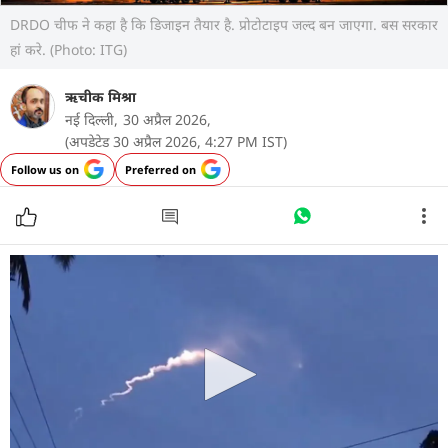
DRDO चीफ ने कहा है कि डिजाइन तैयार है. प्रोटोटाइप जल्द बन जाएगा. बस सरकार
हां करे. (Photo: ITG)
ऋचीक मिश्रा
नई दिल्ली,
30 अप्रैल 2026,
(अपडेटेड 30 अप्रैल 2026, 4:27 PM IST)
Follow us on
Preferred on
रक्षा अनुसंधान और विकास संगठन (DRDO) के चेयरमैन डॉ.
समीर वी. कामत ने हाल ही में कहा कि अग्नि-6 (Agni-6)
बैलिस्टिक मिसाइल का विकास पूरी तरह से सरकार के फैसले
पर निर्भर है. उन्होंने कहा कि यह सरकार का निर्णय है. जब भी
सरकार हमें हरी झंडी देगी, हम तैयार हैं.