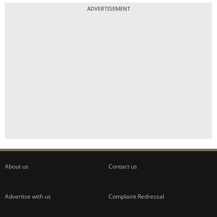
ADVERTISEMENT
About us
Contact us
Advertise with us
Complaint Redressal