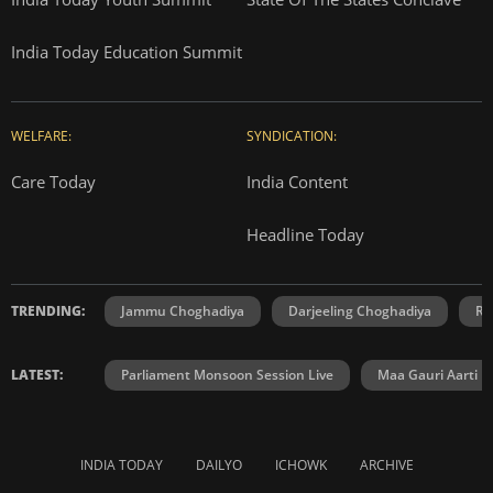
India Today Education Summit
WELFARE:
SYNDICATION:
Care Today
India Content
Headline Today
TRENDING:
Jammu Choghadiya
Darjeeling Choghadiya
Ra
LATEST:
Parliament Monsoon Session Live
Maa Gauri Aarti
INDIA TODAY
DAILYO
ICHOWK
ARCHIVE