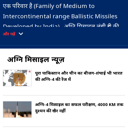
एक परिवार है (Family of Medium to
Intercontinental range Ballistic Missiles
Developed by India). अग्नि मिसाइल लंबी दूरी की,
और पढ़ें
परमाणु हथियार सक्षम, सतह से सतह पर मार करने वाली
बैलिस्टिक मिसाइल हैं. श्रृंखला की पहली मिसाइल, अग्नि-
I को एकीकृत निर्देशित मिसाइल विकास कार्यक्रम
अग्नि मिसाइल न्यूज़
(IGMDP) के तहत विकसित किया गया था. इसकी
पूरा पाकिस्तान और चीन का बीजिंग-शंघाई भी भारत
सफलता के बाद, अग्नि मिसाइल कार्यक्रम को इसके
की अग्नि-4 की रेंज में
रणनीतिक महत्व को महसूस करने पर IGMDP से अलग
कर दिया गया था. इसे भारत के रक्षा बजट में एक विशेष
अग्नि-4 मिसाइल का सफल परीक्षण, 4000 KM तक
कार्यक्रम के रूप में शामिल किया गया था. नवंबर 2019
दुश्मन की खैर नहीं
तक, अग्नि श्रृंखला की मिसाइलों को लगातार सेवा में