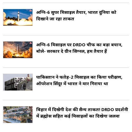
अग्नि-6 सुपर मिसाइल तैयार, भारत दुनिया को
अग्नि-III मिसाइल दोनों चरणों में ठोस प्रणोदक का
दिखाने जा रहा ताकत
उपयोग करती है. 7 मई 2008 को भारत ने इस मिसाइल
का सफल परीक्षण किया. अग्नि-III की मारक क्षमता
अग्नि-6 मिसाइल पर DRDO चीफ का बड़ा बयान,
3,500 किमी है, और यह 1.5 टन का आयुध ले जा सकता
बोले- सरकार दे ग्रीन सिग्नल, हम तैयार हैं
है (Agni-III Details).
अग्नि- IV मिसाइलों की अग्नि श्रृंखला में चौथी है. अग्नि-
पाकिस्तान ने फतेह-2 मिसाइल का किया परीक्षण,
IV का परीक्षण 19 सितंबर 2012 को उड़ीसा के तट पर
ऑपरेशन सिंदूर में भारत ने मार गिराया था
व्हीलर द्वीप से किया गया था. इसकी मारक क्षमता 3,000-
4,000 किमी है. यह 1 टन का वारहेड लेकर जा सकती है.
बिहार में दिखेगी देश की सैन्य ताकत! DRDO प्रदर्शनी
यह ठोस प्रणोदक द्वारा संचालित दो चरणों वाली मिसाइल
में ब्रह्मोस सहित कई मिसाइलों का दिखेगा जलवा
है. इसकी लंबाई 20 मीटर और प्रक्षेपण वजन 17 टन है.