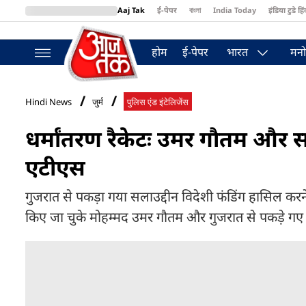
Aaj Tak
ई-पेपर
বাংলা
India Today
इंडिया टुडे हिं
MumbaiTak
BT Bazaar
Cosmopolitan
Harper's Bazaar
Northea
होम
ई-पेपर
भारत
मनो
Hindi News
जुर्म
पुलिस एंड इंटेलिजेंस
धर्मांतरण रैकेटः उमर गौतम और स
एटीएस
गुजरात से पकड़ा गया सलाउद्दीन विदेशी फंडिंग हासिल कर
किए जा चुके मोहम्मद उमर गौतम और गुजरात से पकड़े गए 