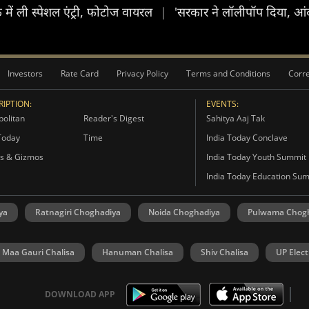
में ली स्पेशल एंट्री, फोटोज वायरल
|
'सरकार ने लॉलीपॉप दिया, आं
Investors
Rate Card
Privacy Policy
Terms and Conditions
Corre
IPTION:
EVENTS:
olitan
Reader's Digest
Sahitya Aaj Tak
Today
Time
India Today Conclave
s & Gizmos
India Today Youth Summit
India Today Education Su
ya
Ratnagiri Choghadiya
Noida Choghadiya
Pulwama Chog
Maa Gauri Chalisa
Hanuman Chalisa
Shiv Chalisa
UP Elect
DOWNLOAD APP