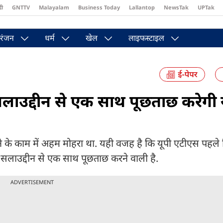
दी
GNTTV
Malayalam
Business Today
Lallantop
NewsTak
UPTak
st
Brides Today
Reader’s Digest
Astro Tak
Pakwan Gali
रंजन
धर्म
खेल
लाइफस्टाइल
लाउद्दीन से एक साथ पूछताछ करेगी 
ने के काम में अहम मोहरा था. यही वजह है कि यूपी एटीएस पहले 
सलाउद्दीन से एक साथ पूछताछ करने वाली है.
ADVERTISEMENT