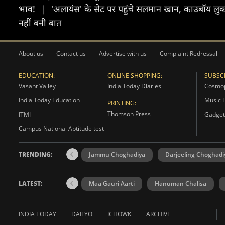
भाव!
|
'अलायंस' के सेट पर पहुंचे सलमान खान, काउबॉय लुक 
नहीं बनी बात
About us
Contact us
Advertise with us
Complaint Redressal
EDUCATION:
ONLINE SHOPPING:
SUBSCR
Vasant Valley
India Today Diaries
Cosmop
India Today Education
Music 
PRINTING:
Thomson Press
ITMI
Gadget
Campus National Aptitude test
TRENDING:
Jammu Choghadiya
Darjeeling Choghadi
LATEST:
Maa Gauri Aarti
Hanuman Chalisa
INDIA TODAY
DAILYO
ICHOWK
ARCHIVE