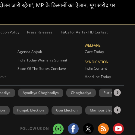
दोलन जारी रहेगा', MP के किसानों का ऐलान, मूंग खरीद पर
ction Policy
Press Releases
T&Cs for AajTak HD Contest
WELFARE:
Agenda Aajtak
Care Today
India Today Woman's Summit
SYNDICATION:
India Content
State Of The States Conclave
Headline Today
mmit
hadiya
Ayodhya Choghadiya
Choghadiya
Puri Choghadiya
ion
Punjab Election
Goa Election
Manipur Election
U
FOLLOW US ON