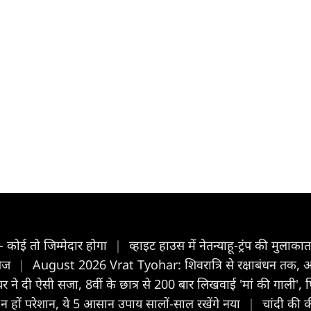
ले- कोई तो जिम्मेदार होगा
|
व्हाइट हाउस में नेतन्याहू-ट्रंप की मुलाकात,
तेज
|
August 2026 Vrat Tyohar: शिवरात्रि से रक्षाबंधन तक, अगस्त
र ने दी ऐसी सजा, 8वीं के छात्र से 200 बार लिखवाई 'मां की गाली', फि
न हों परेशान, ये 5 आसान उपाय सालों-साल रखेंगे नया
|
चांदी की 