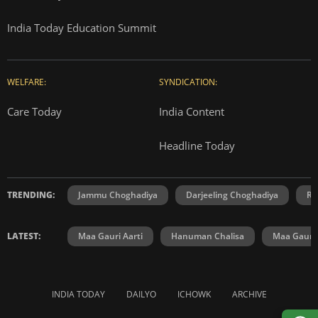
India Today Education Summit
WELFARE:
SYNDICATION:
Care Today
India Content
Headline Today
TRENDING:
Jammu Choghadiya
Darjeeling Choghadiya
Ra
LATEST:
Maa Gauri Aarti
Hanuman Chalisa
Maa Gauri 
INDIA TODAY
DAILYO
ICHOWK
ARCHIVE