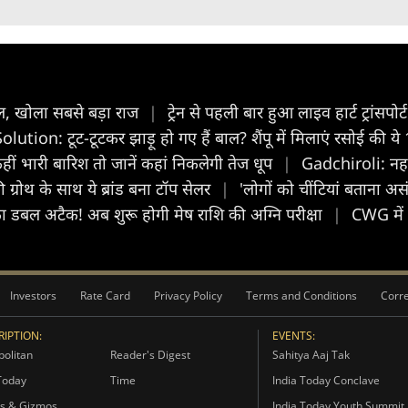
ओल, खोला सबसे बड़ा राज
|
ट्रेन से पहली बार हुआ लाइव हार्ट ट्रांसपोर्
lution: टूट-टूटकर झाड़ू हो गए हैं बाल? शैंपू में मिलाएं रसोई की
ीं भारी बारिश तो जानें कहां निकलेगी तेज धूप
|
Gadchiroli: नहाने
्रोथ के साथ ये ब्रांड बना टॉप सेलर
|
'लोगों को चींटियां बताना 
 डबल अटैक! अब शुरू होगी मेष राशि की अग्नि परीक्षा
|
CWG में भ
Investors
Rate Card
Privacy Policy
Terms and Conditions
Corre
IPTION:
EVENTS:
olitan
Reader's Digest
Sahitya Aaj Tak
Today
Time
India Today Conclave
s & Gizmos
India Today Youth Summit