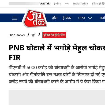
Aaj Tak
ई-पेपर
বাংলা
India Today
इंडिया टुडे हिं
MumbaiTak
BT Bazaar
Cosmopolitan
Harper's Bazaar
Northea
होम
ई-पेपर
भारत
मनो
Hindi News
जुर्म
पुलिस एंड इंटेलिजेंस
PNB घोटाले में भगोड़े मेहुल चो
FIR
पीएनबी में 6000 करोड़ की धोखाधड़ी के आरोपी भगोड़े मे
चोकसी और गीतांजलि रत्न नक्षत्र ब्रांडों के खिलाफ दो न
करोड़ रुपये की धोखाधड़ी करने के आरोप में ये केस किया गय