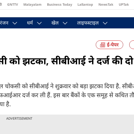
दी
GNTTV
Malayalam
Business Today
Lallantop
NewsTak
UPTak
st
Brides Today
Reader’s Digest
Astro Tak
Pakwan Gali
रंजन
धर्म
खेल
लाइफस्टाइल
कसी को झटका, सीबीआई ने दर्ज की द
हुल चोकसी को सीबीआई ने शुक्रवार को बड़ा झटका दिया है. सीब
ई एफआईआर दर्ज कर ली हैं. इस बार बैंकों के एक समूह से कथित 
ा है.
ADVERTISEMENT