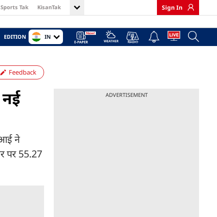
Sports Tak
KisanTak
Sign In
IN
EDITION
Feedback
ो नई
ADVERTISEMENT
ीआई ने
तौर पर 55.27