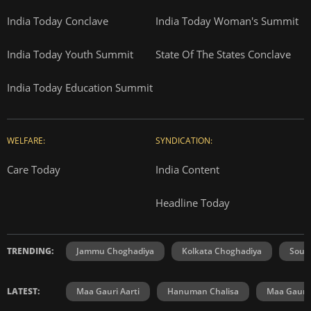
India Today Conclave
India Today Woman's Summit
India Today Youth Summit
State Of The States Conclave
India Today Education Summit
WELFARE:
SYNDICATION:
Care Today
India Content
Headline Today
TRENDING:
Jammu Choghadiya
Kolkata Choghadiya
Sout
LATEST:
Maa Gauri Aarti
Hanuman Chalisa
Maa Gauri 