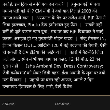
पकौड़े, इस ट्रिक से बनेंगे एक दम करारे
|
हनुमानगढ़ी में क्या
नमाज पढ़ी गई थी ? CM योगी ने क्यों याद दिलाई 2003 की
नमाज वाली बात
|
अस्पताल के बेड पर राजेश शर्मा, BJP नेता ने
लिया हालचाल, Photo देख इमोशनल हुए फैंस
|
'सड़कें नहीं
बनीं तो जूते-चप्पल त्याग दूंगा', मंच पर जब BJP विधायक ने खाई
कसम, असहज हो गए मुख्यमंत्री मोहन यादव
|
संजू सैमसन IN,
ईशान किशन OUT... आखिरी T20 में बड़े बदलाव की तैयारी, ऐसी
हो सकती है टीम इंडिया की प्लेइंग-11
|
कारों में बैठे-बैठे जिंदा
जले लोग... स्पेन में भीषण आग का कहर, 12 की मौत, 23 का
सुराग नहीं
|
Isha Ambani Devi Dress Controversy:
‘देवी कलेक्शन’ को लेकर छिड़ी बहस, ईशा अंबानी के लुक पर क्यों
उठा विवाद?
|
पहाड़ों पर बरस रही आफत, अगले 2 दिन
उत्तराखंड-हिमाचल के लिए भारी, देखें विशेष
About us
Contact us