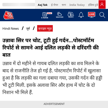
Aaj Tak
ई-पेपर
বাংলা
India Today
इंडिया टुडे हिंदी
MumbaiTak
BT Bazaar
Cosmopolitan
Harper's Bazaar
Northeast
Bri
Hindi News
जुर्म
क्राइम न्यूज़
उन्नावः सिर पर चोट, टूटी हुई गर्दन...पोस्टमॉर्टम
रिपोर्ट से सामने आई दलित लड़की से दरिंदगी की
बात
उन्नाव में दो महीने से गायब दलित लड़की का शव मिलने के
बाद से राजनीति तेज हो गई है. पोस्टमार्टम रिपोर्ट में खुलासा
हुआ है कि लड़की का गला दबाया गया, उसकी गर्दन की हड्डी
भी टूटी मिली. इसके अलावा सिर और हाथ में चोट के दो
निशान भी मिले हैं.
ADVERTISEMENT