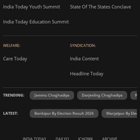
India Today Youth Summit
State Of The States Conclave
India Today Education Summit
WELFARE:
SYNDICATION:
Care Today
India Content
Headline Today
TRENDING:
Jammu Choghadiya
Darjeeling Choghadiya
Ra
LATEST:
Bankipur By Election Result 2026
Manjalpur By Elect
INDIA TODAY
DAILYO
ICHOWK
ARCHIVE