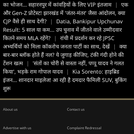
का भोजन... सहारनपुर में कांवड़ियों के लिए VIP इंतजाम
|
एक
और Gen-Z प्रोटेस्ट! झारखंड में 'जंतर-मंतर' जैसा आंदोलन, क्या
CJP वैसे ही साथ देगी?
|
Datia, Bankipur Upchunav
Result: 5 साल या कम... उप चुनाव में जीतने वाले उम्मीदवार
कितने समय MLA रहेंगे?
|
रांची में प्रदर्शन कर रहे JPSC
अभ्यर्थि‍यों को म‍िला कॉकरोच जनता पार्टी का साथ, देखें
|
क्या
बार-बार ब्लॉक होते हैं नल? ये जुगाड़ कीजिए, टंकी गंदी होने की
टेंशन खत्म
|
'संतों का चोरी से वास्ता नहीं, पप्पू यादव ने गलत
किया', भड़के राम गोपाल यादव
|
Kia Sorento: हाइब्रिड
इंजन... शानदार माइलेज! आ रही है दमदार फैमिली SUV, बुकिंग
शुरू
About us
Contact us
Advertise with us
Complaint Redressal