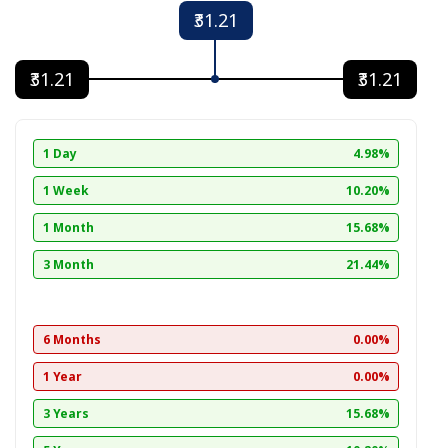
₹31.21
₹31.21
₹31.21
1 Day
4.98%
1 Week
10.20%
1 Month
15.68%
3 Month
21.44%
6 Months
0.00%
1 Year
0.00%
3 Years
15.68%