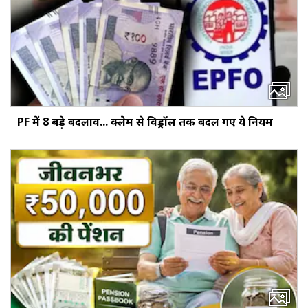
PF में 8 बड़े बदलाव... क्‍लेम से विड्रॉल तक बदल गए ये नियम