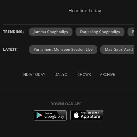
Headline Today
TRENDING:
Jammu Choghadiya
Darjeeling Choghadiya
Ra
LATEST:
Parliament Monsoon Session Live
Maa Gauri Aarti
INDIA TODAY
DAILYO
ICHOWK
ARCHIVE
DOWNLOAD APP