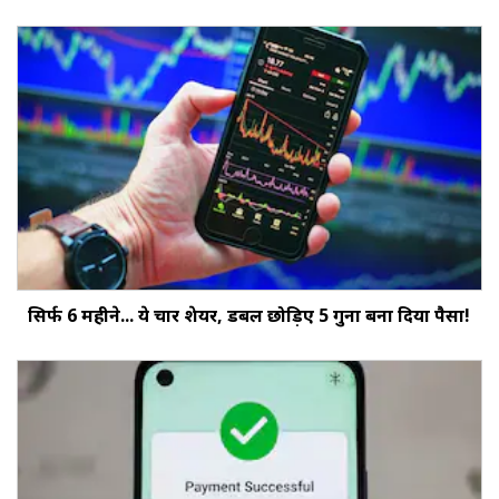
सिर्फ 6 महीने... ये चार शेयर, डबल छोड़‍िए 5 गुना बना दिया पैसा!