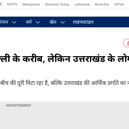
दी
GNTTV
Malayalam
Business Today
Lallantop
NewsTak
UPTak
st
Brides Today
Reader’s Digest
Astro Tak
रंजन
धर्म
खेल
लाइफस्टाइल
िल्ली के करीब, लेकिन उत्तराखंड के लो
ीच की दूरी मिटा रहा है, बल्कि उत्तराखंड की आर्थिक प्रगति का 
ADVERTISEMENT