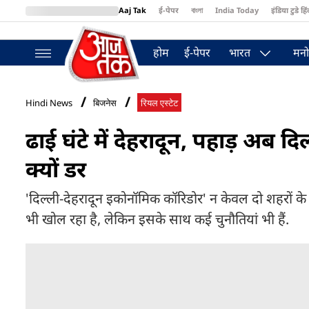
Aaj Tak
ई-पेपर
বাংলা
India Today
इंडिया टुडे हिं
MumbaiTak
BT Bazaar
Cosmopolitan
Harper's Bazaar
Northea
होम
ई-पेपर
भारत
मनो
Hindi News
बिजनेस
रियल एस्टेट
ढाई घंटे में देहरादून, पहाड़ अब द
क्यों डर
'दिल्ली-देहरादून इकोनॉमिक कॉरिडोर' न केवल दो शहरों के ब
भी खोल रहा है, लेकिन इसके साथ कई चुनौतियां भी हैं.