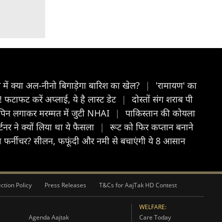
त में क्या अल-नीनो बिगाड़ेगा बारिश का खेल?
|
'रामायण' का
 फटाफट करें अप्लाई, ये है लास्ट डेट
|
दोस्तों संग शराब पी
30 पिन लगाकर मरम्मत में जुटी NHAI
|
पाकिस्तान की कोयला
नर ने क्यों ल‍िया था ये फैसला
|
रूट को फिर कप्तान बनाने
 फर्नीचर? सीलन, फफूंदी और नमी से बचाएंगी ये 8 आसान
ction Policy
Press Releases
T&Cs for AajTak HD Contest
WELFARE:
Agenda Aajtak
Care Today