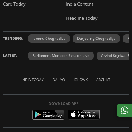
Care Today
India Content
Headline Today
TRENDING:
Jammu Choghadiya
Darjeeling Choghadiya
Ra
LATEST:
Parliament Monsoon Session Live
Arvind Kejriwal E2
INDIA TODAY
DAILYO
ICHOWK
ARCHIVE
DOWNLOAD APP