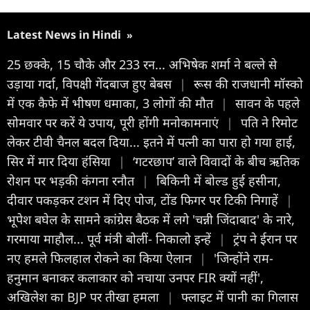
Latest News in Hindi
»
25 छक्के, 15 चौके और 233 रन... अभिषेक शर्मा ने बल्ले से
उड़ाया गर्दा, विपक्षी गेंदबाज हुए बेबस
|
रूस की राजधानी मॉस्को
में एक कैफे में भीषण धमाका, 3 लोगों की मौत
|
सावन के पहले
सोमवार पर करें ये उपाय, पूरी होंगी मनोकामनाएं
|
पति ने रिमोट
लेकर टीवी चैनल बदल दिया... इतने में पत्नी का पारा हो गया हाई,
सिर में मार दिया हंसिया
|
‘गटरछाप’ वाले विवादों के बीच ऋतिक
रोशन पर भड़की कंगना रनौत
|
बिकिनी में बोल्ड हुई हसीना,
दीवार पकड़कर टशन में दिए पोज, टोंड फिगर पर टिकी निगाहें
|
भूपेश बघेल के सामने कांग्रेस बैठक में लगे 'चन्नी जिंदाबाद' के नारे,
गरमाया माहौल... पूर्व मंत्री बोलीं- निकालो इन्हें
|
ट्रंप ने ईरान पर
नए हमले फिलहाल रोकने का किया ऐलान
|
'जिन्होंने राम-
हनुमान बनाकर कलाकार को नचाया उनपर FIR क्यों नहीं',
अखिलेश का BJP पर तीखा हमला
|
फ्लाइट में पानी का गिलास