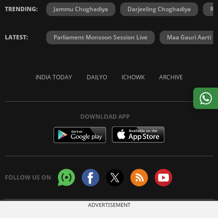
TRENDING:
Jammu Choghadiya
Darjeeling Choghadiya
Ra
LATEST:
Parliament Monsoon Session Live
Maa Gauri Aarti
INDIA TODAY
DAILYO
ICHOWK
ARCHIVE
DOWNLOAD APP
FOLLOW US ON
ADVERTISEMENT
Copyright © 2026 Living Media India Limited. For reprint rights:
Syndications