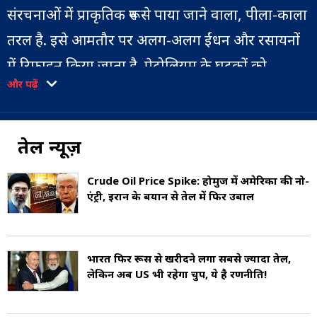
संरचनाओं में प्राकृतिक रूप से पाया जाने वाला, पीला-काला
तरल है. इसे आमतौर पर अलग-अलग ईंधन और रसायनों
में रिफाइन किया जाता है. पेट्रोलियम के घटकों को
और पढ़ें
डिस्टिलेशन के माध्यम से अलग किया जाता है. पेट्रोलियम
में मुख्य रूप से हाइड्रोकार्बन और साथ ही अन्य कार्बनिक
यौगिकों के अंश होते हैं. जब बड़ी मात्रा में मृत जीव,
तेल न्यूज़
ज्यादातर जोप्लांकटन और शैवाल, तलछटी चट्टान के नीचे
Crude Oil Price Spike: होर्मुज में अमेरिका की नो-
दबे होते हैं और लंबे समय तक गर्मी और दबाव दोनों के
एंट्री, ईरान के बयान से तेल में फिर उबाल
बीच होते हैं, तब एक जीवाश्म ईंधन, पेट्रोलियम में बदल
जाता है (Composition of Petroleum).
भारत फिर रूस से खरीदने लगा सबसे ज्यादा तेल,
लेकिन अब US भी रहेगा चुप, ये है रणनीति!
पेट्रोलियम ज्यादातर तेल ड्रिलिंग द्वारा बरामद किया गया है.
तेल को निकालने के बाद, इसे रिफाइन और अलग किया