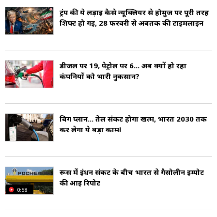
पहले नंबर पर है. सऊदी अरब 1,04,60,710 बैरल के
ट्रंप की ये लड़ाई कैसे न्यूक्लियर से होर्मुज पर पूरी तरह
शिफ्ट हो गई, 28 फरवरी से अबतक की टाइमलाइन
साथ दूसरे और 88,75,817 बैरल के साथ तीसरे स्थान पर
है (Oil Production by Countries).
डीजल पर ₹19, पेट्रोल पर ₹6... अब क्‍यों हो रहा
कंपनियों को भारी नुकसान?
बिग प्‍लान... तेल संकट होगा खत्‍म, भारत 2030 तक
कर लेगा ये बड़ा काम!
रूस में ईंधन संकट के बीच भारत से गैसोलीन इम्पोर्ट
की आई रिपोर्ट
0:58