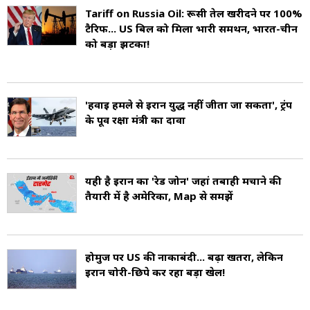
Tariff on Russia Oil: रूसी तेल खरीदने पर 100%
के स्वास्थ्य पर सीधा प्रभाव पड़ता है. इसके अलावा तेल के
टैरिफ... US बिल को मिला भारी समर्थन, भारत-चीन
कारण दो देशों के बीच संघर्ष या युद्ध और देश की भीतर
को बड़ा झटका!
गृहयुद्ध भी होता रहा है (Oil Environmental
Effects).
'हवाई हमले से ईरान युद्ध नहीं जीता जा सकता', ट्रंप
के पूर्व रक्षा मंत्री का दावा
पेट्रोलियम का उत्पादन 2035 से तक चरम पर पहुंचने की
उम्मीद है. आमतौर पर, तेल की कीमत का मतलब होता है
कच्चे तेल के एक बैरल (159 लीटर) की मौजूदा कीमत.
यही है ईरान का 'रेड जोन' जहां तबाही मचाने की
तैयारी में है अमेरिका, Map से समझें
तेल की कीमतें किसी भी देश के घरेलू उत्पादन स्तर के
बजाय वैश्विक आपूर्ति और मांग से निर्धारित होती हैं (Oil
Price).
होर्मुज पर US की नाकाबंदी... बढ़ा खतरा, लेकिन
ईरान चोरी-छिपे कर रहा बड़ा खेल!
दुनिया हर दिन लगभग 100 मिलियन बैरल (16 मिलियन