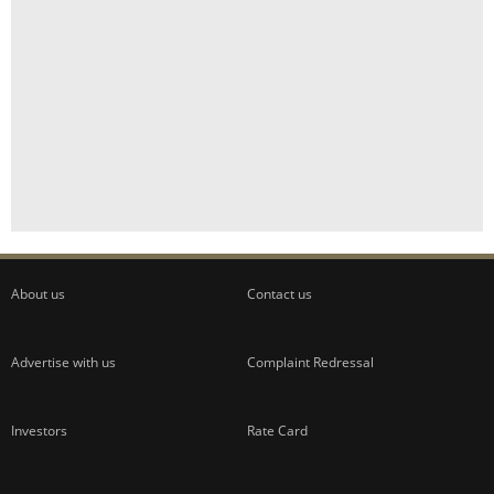
About us
Contact us
Advertise with us
Complaint Redressal
Investors
Rate Card