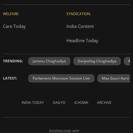
WELFARE:
SYNDICATION:
Care Today
India Content
Headline Today
TRENDING:
Jammu Choghadiya
Darjeeling Choghadiya
Ra
LATEST:
Parliament Monsoon Session Live
Maa Gauri Aarti
INDIA TODAY
DAILYO
ICHOWK
ARCHIVE
DOWNLOAD APP