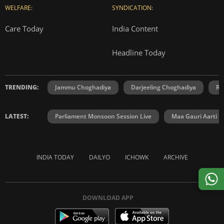
WELFARE:
SYNDICATION:
Care Today
India Content
Headline Today
TRENDING:
Jammu Choghadiya
Darjeeling Choghadiya
Ra
LATEST:
Parliament Monsoon Session Live
Maa Gauri Aarti
INDIA TODAY
DAILYO
ICHOWK
ARCHIVE
DOWNLOAD APP