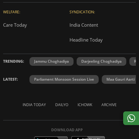
WELFARE:
SYNDICATION:
Care Today
India Content
Headline Today
TRENDING:
Jammu Choghadiya
Darjeeling Choghadiya
Ra
LATEST:
Parliament Monsoon Session Live
Maa Gauri Aarti
INDIA TODAY
DAILYO
ICHOWK
ARCHIVE
DOWNLOAD APP