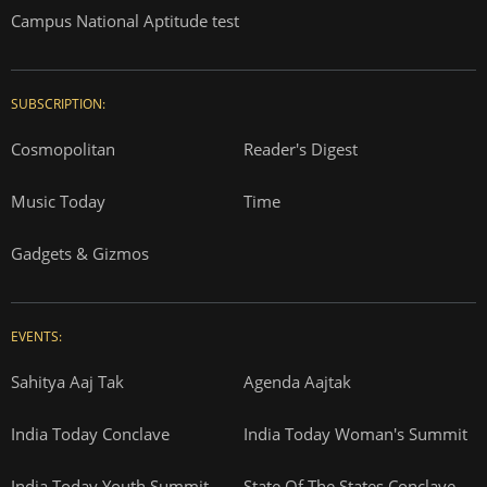
Campus National Aptitude test
SUBSCRIPTION:
Cosmopolitan
Reader's Digest
Music Today
Time
Gadgets & Gizmos
EVENTS:
Sahitya Aaj Tak
Agenda Aajtak
India Today Conclave
India Today Woman's Summit
India Today Youth Summit
State Of The States Conclave