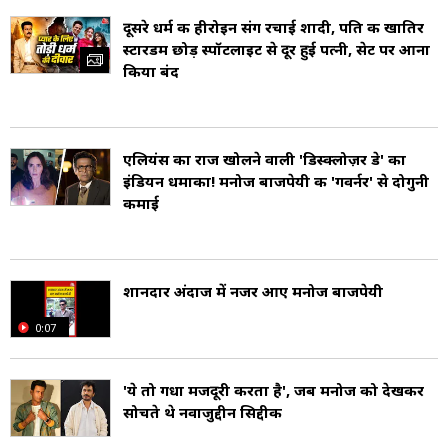
पूनम दुबे फिल्म उद्योग में एक फैशन डिजाइनर हैं. उनके
दूसरे धर्म की हीरोइन संग रचाई शादी, पति की खातिर
स्टारडम छोड़ स्पॉटलाइट से दूर हुई पत्नी, सेट पर आना
पिता एक किसान थे और उनकी मां एक गृहिणी थीं. एक
किया बंद
किसान के बेटे के रूप में, बाजपेयी अपनी छुट्टियों के दौरान
खेती करते थे (Manoj Bajpayee Family).
एलियंस का राज खोलने वाली 'डिस्क्लोज़र डे' का
इंडियन धमाका! मनोज बाजपेयी की 'गवर्नर' से दोगुनी
उनकी स्कूली शिक्षा ख्रीस्त राजा हाई स्कूल, बेतिया से हुई है
कमाई
और बेतिया के ही महारानी जानकी कुंवर कॉलेज से 12वीं
की पढ़ाई पूरी की (Manoj Bajpayee Education).
शानदार अंदाज में नजर आए मनोज बाजपेयी
वह सत्रह साल की उम्र में नई दिल्ली चले गए. रामजस
0:07
कॉलेज, दिल्ली विश्वविद्यालय में पढ़ाई की. फिर राष्ट्रीय
नाट्य विद्यालय में आवेदन किया जहां उन्हें तीन बार
'ये तो गधा मजदूरी करता है', जब मनोज को देखकर
सोचते थे नवाजुद्दीन सिद्दीकी
खारिज कर दिया गया. इसके बाद उन्होंने अभिनेता रघुबीर