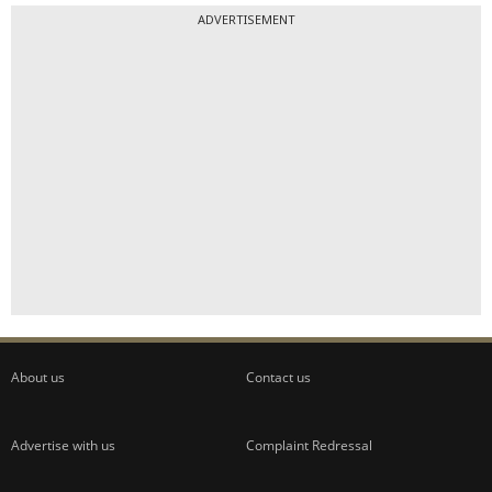
ADVERTISEMENT
About us
Contact us
Advertise with us
Complaint Redressal