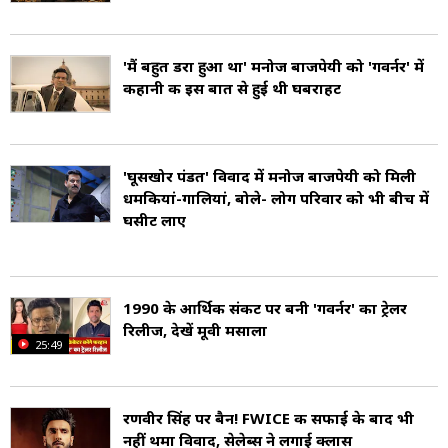
बाजपेयी ने फिल्म पिंजर (2003) के लिए विशेष जूरी
राष्ट्रीय पुरस्कार जीता. इसके बाद उन्होंने राजनीतिक थ्रिलर
'मैं बहुत डरा हुआ था' मनोज बाजपेयी को 'गवर्नर' में
राजनीति (2010) में भूमिका निभाई, जिसे खूब सराहा
कहानी की इस बात से हुई थी घबराहट
गया. 2012 में गैंग्स ऑफ वासेपुर, चक्रव्यूह (2012),
स्पेशल 26 (2013), अलीगढ़, भोंसले, और सत्या जैसी
'घूसखोर पंडत' विवाद में मनोज बाजपेयी को मिली
फिल्मों में सराहनीय भूमिकाएं निभाई. द फैमिली मैन
धमकियां-गालियां, बोले- लोग परिवार को भी बीच में
(2021) के लिए सर्वश्रेष्ठ अभिनेता का फिल्मफेयर ओटीटी
घसीट लाए
पुरस्कार भी जीता (Manoj Bajpayee Films).
1990 के आर्थिक संकट पर बनी 'गवर्नर' का ट्रेलर
रिलीज, देखें मूवी मसाला
25:49
रणवीर सिंह पर बैन! FWICE की सफाई के बाद भी
नहीं थमा विवाद, सेलेब्स ने लगाई क्लास