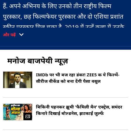
हैं. अपने अभिनय के लिए उनको तीन राष्ट्रीय फिल्म
पुरस्कार, छह फिल्मफेयर पुरस्कार और दो एशिया प्रशांत
स्क्रीन पुरस्कार मिल चुका है. 2019 में उन्हें कला में उनके
और पढ़ें
योगदान के लिए भारत के चौथे सबसे बड़े नागरिक सम्मान,
पद्मश्री से सम्मानित किया गया (Manoj Bajpayee
Padma Shri).
मनोज बाजपेयी न्यूज़
IMDb पर भी बज रहा डंका! ZEE5 की ये फिल्में-
सीरीज वीकेंड को बना देंगी पैसा वसूल
बाजपेयी का जन्म 23 अप्रैल 1969 को बिहार के पश्चिम
चंपारण (West Champaran) में बेतिया (Bettiah)
शहर के पास बेलवा गांव (Belwa Village) में हुआ था
बिकिनी पहनकर झूमी 'फैमिली मैन' एक्ट्रेस, समंदर
किनारे दिखाई बोल्डनेस, झटकाईं जुल्फें
(Manoj Bajpayee Age). वे एक ब्राह्मण परिवार से
ताल्लुक रखते हैं. वो पांच भाई-बहनों हैं. उनकी एक बहन,