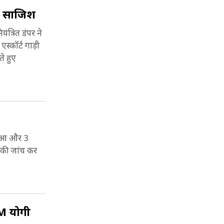
की साजिश
त्रित डंपर ने
्कॉर्ट गाड़ी
े हुए
 हुआ और 3
 की जांच कर
CM योगी