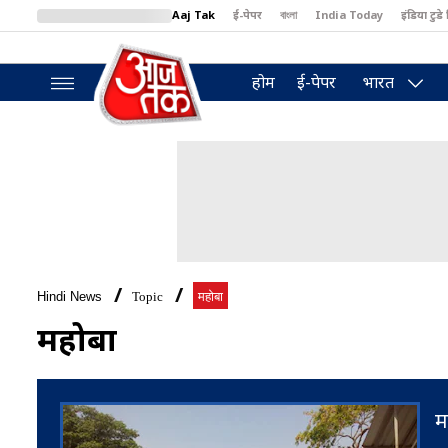
Aaj Tak
ई-पेपर
বাংলা
India Today
इंडिया टुडे 
MumbaiTak
BT Bazaar
Cosmopolitan
Harper's Bazaar
North
होम
ई-पेपर
भारत
Hindi News
Topic
महोबा
महोबा
म