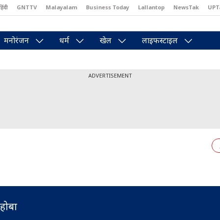
हिंदी
GNTTV
Malayalam
Business Today
Lallantop
NewsTak
UPT
east
Brides Today
Reader’s Digest
Astro Tak
Pakwan Gali
मनोरंजन
धर्म
खेल
लाइफस्टाइल
ADVERTISEMENT
होबा