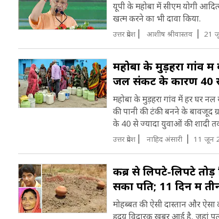
यूपी के महोबा में सीएम योगी आदि
खत्म करने का भी दावा किया.
उत्तर प्रदेश
आशीष श्रीवास्तव
21 ज
महोबा के मुड़हरा गांव मे
जल संकट के कारण 40 से ज्
महोबा के मुड़हरा गांव में हर घर न
की पानी की टंकी बनने के बावजूद
के 40 से ज्यादा युवाओं की शादी तक 
उत्तर प्रदेश
नाह‍िद अंसारी
11 जून 
कब्र से लिपटे-लिपटे तोड
सका पति; 11 दिन में तीन
मोहब्बत की ऐसी दास्तान और ऐसा द
हृदय विदारक खबर आई है, जहां पत्