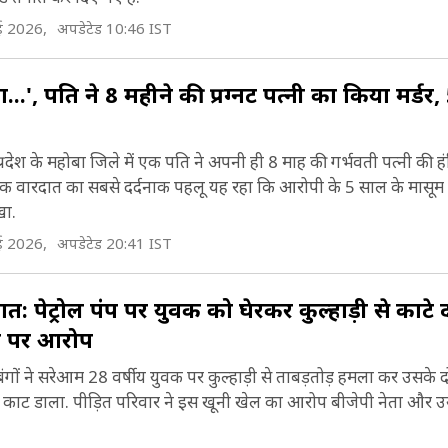
ई 2026,
तिहासिक दृष्टि से ये जिला महत्वपूर्ण है. यहां लंबे समय तक चन्द
अपडेटेड 10:46 IST
ासन किया था. अपने काल में चंदेल राजाओं ने कई ऐतिहासि
...', पति ने 8 महीने की प्रग्नेंट पत्नी का किया मर्डर
र मंदिरों का निर्माण करवाया था. इसके बाद, इस जगह पर प्र
ाजाओं ने शासन किया (Mahoba History).
श के महोबा जिले में एक पति ने अपनी ही 8 माह की गर्भवती पत्नी की हं
्राचीन समय में महोबा बुन्देलखण्ड की राजधानी था. महोबा को
क वारदात का सबसे दर्दनाक पहलू यह रहा कि आरोपी के 5 साल के मासूम ब
खा.
ुन्देलखण्ड की वीरभूमि भी कहा जाता है. यह वीर आल्हा-ऊद
ई 2026,
अपडेटेड 20:41 IST
गर कहलाता है. महोबा जहां एक ओर विश्व प्रसिद्ध खजुराहो क
्रसिद्ध है. वहीं, दूसरी ओर गोरखगिरी पर्वत, ककरामठ मंदिर, सूर्
: पेट्रोल पंप पर युवक को घेरकर कुल्हाड़ी से काटे द
ित्रकूट और कालिंजर आदि के लिए भी जाना जाता है. महोबा 
ता पर आरोप
40 किलोमीटर की दूरी पर स्थित है (Mahoba Tourist pl
होबा सांस्कृतिक दृष्टि से भी प्रसिद्ध है. पहले इस जगह को मह
ंगों ने सरेआम 28 वर्षीय युवक पर कुल्हाड़ी से ताबड़तोड़ हमला कर उसके द
ाट डाला. पीड़ित परिवार ने इस खूनी खेल का आरोप बीजेपी नेता और उ
े नाम से जाना जाता था, लेकिन बाद में इसका नाम बदल कर