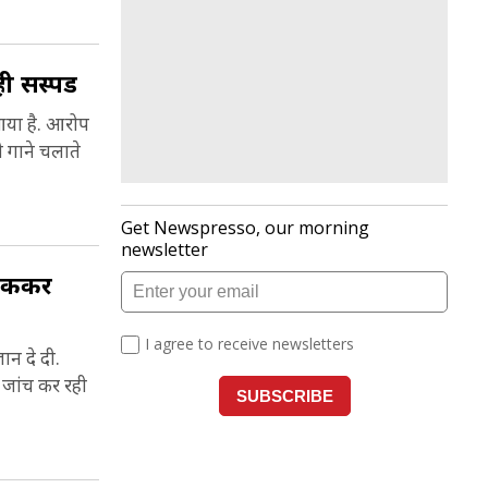
ी सस्पेंड
 आया है. आरोप
री गाने चलाते
 लटककर
ान दे दी.
ी जांच कर रही