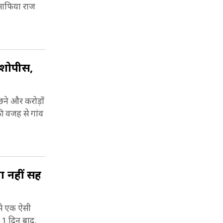
 माफिया राज
ी शोपीस,
छने और करोड़ों
ी वजह से गांव
मा नहीं सह
से एक ऐसी
11 दिन बाद,