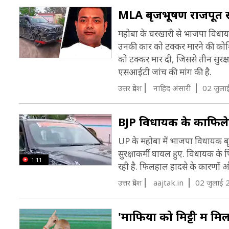
MLA बृजभूषण राजपूत सड़
महोबा के चरखारी से भाजपा विधायक
उनकी कार को टक्कर मारने की कोशि
को टक्कर मार दी, जिससे तीन सुरक्
एसआईटी जांच की मांग की है.
उत्तर प्रदेश
नाह‍िद अंसारी
02 जुला
BJP विधायक के काफिले क
UP के महोबा में भाजपा विधायक बृज
सुरक्षाकर्मी घायल हुए. विधायक के
1:11
रही है. फिलहाल हादसे के कारणों और
उत्तर प्रदेश
aajtak.in
02 जुलाई 
'माफिया को मिट्टी में म