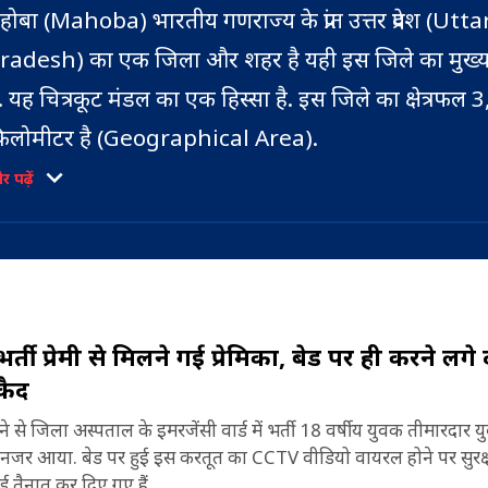
होबा (Mahoba) भारतीय गणराज्य के प्रांत उत्तर प्रदेश (Utta
radesh) का एक जिला और शहर है यही इस जिले का मुख्
ै. यह चित्रकूट मंडल का एक हिस्सा है. इस जिले का क्षेत्रफल 3
िलोमीटर है (Geographical Area).
 पढ़ें
होबा जिले में एक लोकसभा निर्वाचन क्षेत्र, महोबा-हमीरपुर 
abha Constituency) और दो विधान सभा निर्वाचन क्षेत्र
ैं (Assembly constituency) .
011 की जनगणना के आंकड़ों के मुताबिक महोबा की जनसंख
भर्ती प्रेमी से मिलने गई प्रेमिका, बेड पर ही करने लगे 
Population) लगभग 9 लाख है और यहां प्रति वर्ग किलोमी
कैद
ोग रहते हैं (Density). यहां का लिंग अनुपात (Sex Ratio) 
ने से जिला अस्पताल के इमरजेंसी वार्ड में भर्ती 18 वर्षीय युवक तीमारदार य
होबा की 65.27 फीसदी जनसंख्या साक्षर है. इनमें पुरुष 75.
र आया. बेड पर हुई इस करतूत का CCTV वीडियो वायरल होने पर सुरक्षा
ीसदी और महिलाओं की साक्षरता दर 53.22 फीसदी है (Lit
्ड तैनात कर दिए गए हैं.