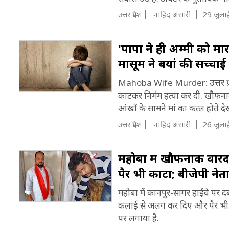
उत्तर प्रदेश
नाह‍िद अंसारी
29 जुला
ऐ
श
'पापा ने ही अम्मी को मारा
औ
मासूम ने बयां की सच्चाई
र
Mahoba Wife Murder: उत्तर प्रदे
प
काटकर निर्मम हत्या कर दी. खौफना
आंखों के सामने मां का कत्ल होते दे
ब
उत्तर प्रदेश
नाह‍िद अंसारी
26 जुला
न
प
महोबा में खौफनाक वारदात
च
पैर भी काटा; बीजेपी ने
1
म
महोबा में कानपुर-सागर हाईवे पर दब
कलाई से अलग कर दिए और पैर भी क
क
पर लगाया है.