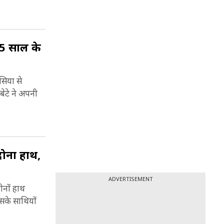
ेलों ने
क किलों
, 5 साल के
तिहार
सिया से
ेटे ने अपनी
ल का
े लिए
य मंदिर,
ोनों हाथ,
झांसी से
ADVERTISEMENT
ace).
ोत्सव नगर
ोनों हाथ
सके साथियों
 महोबा