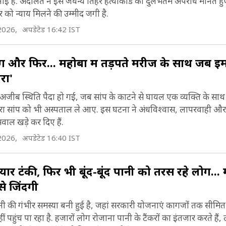
सुनाई है. अदालत ने इस जघन्य तिहरे हत्याकांड को दुर्लभतम अपराध मानते हुए 
 को न्याय मिलने की उम्मीद जगी है.
2026,
अपडेटेड 16:42 IST
ाग और फिर... महोबा में तड़पते मरीज के साथ जब इम
रा'
अजीब स्थिति पैदा हो गई, जब सांप के काटने से घायल एक व्यक्ति के स
ा सांप को भी अस्पताल ले आए. इस घटना ने अंधविश्वास, लापरवाही और सां
ाल खड़े कर दिए हैं.
2026,
अपडेटेड 16:40 IST
 तैयार टंकी, फिर भी बूंद-बूंद पानी को तरस रहे लोग... 
से जिंदगी
नी की गंभीर समस्या बनी हुई है, जहां सरकारी योजनाएं कागजों तक सीमित
 पहुंच पा रहा है. हजारों लोग रोजाना पानी के टैंकरों का इंतजार करते है