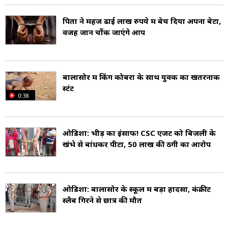
बालासोर के निवासी पश्चिमी और भारतीय दोनों तरह के
पिता ने महज ढाई लाख रुपये में बेच दिया अपना बेटा,
वजह जान चौंक जाएंगे आप
त्योहार मनाते हैं. दिवाली, होली, ईद, क्रिसमस, नवरात्रि,
गुड फ्राइडे, दशहरा, मुहर्रम, गणेश चतुर्थी, दुर्गा पूजा और
महा शिवरात्रि शहर के कुछ लोकप्रिय त्योहार हैं. दुर्गा पूजा
बालासोर में किंग कोबरा के साथ युवक का खतरनाक
के दौरान अखाड़ा कला महोत्सव बालासोर की एक अनूठी
स्टंट
0:38
संस्कृति है (Festivals of Balasore).
ओडिशा: भीड़ का इंसाफ! CSC एजेंट को बिजली के
बालासोर की आधिकारिक भाषा ओडिया (Odia) है जो
खंभे से बांधकर पीटा, 50 लाख की ठगी का आरोप
शहर की सबसे अधिक बोली जाती है. यहां बांग्ला, संताली
और हिंदी भी बोली जाती है (Languages of
ओडिशा: बालासोर के स्कूल में बड़ा हादसा, कंक्रीट
Balasore).
स्लैब गिरने से छात्र की मौत
जिले के चार प्रमुख राजस्व स्रोत हैं - उद्योग, कृषि, मछली