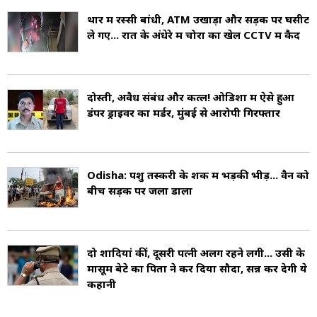
थार में रस्सी बांधी, ATM उखाड़ा और सड़क पर घसीट
2011 की जनगणना के अनुसार बालासोर जिले की
ले गए... रात के अंधेरे में चोरों का खेल CCTV में कैद
जनसंख्या 2,320,529 है (Balasore Population).
जिले का जनसंख्या घनत्व 609 व्यक्ति प्रति वर्ग
दोस्ती, अवैध संबंध और कत्ल! ओडिशा में ऐसे हुआ
किलोमीटर है (Balasore Density). बालासोर में
डंपर ड्राइवर का मर्डर, मुंबई से आरोपी गिरफ्तार
प्रत्येक 1000 पुरुषों पर 957 महिलाओं का लिंगानुपात है
(Balasore Sex Ratio) और साक्षरता दर 80.66% है
Odisha: पशु तस्करी के शक में भड़की भीड़... वैन को
(Balasore Literacy).
बीच सड़क पर जला डाला
बालासोर संस्कृति पारंपरिक त्योहारों, भोजन और संगीत
का मिश्रण है. यह शहर कई प्रकार के भोजन, मनोरंजन
दो शादियां कीं, दूसरी पत्नी अलग रहने लगी... उसी के
मासूम बेटे का पिता ने कर दिया सौदा, सन्न कर देगी ये
और विविध जीवन शैली का शहर है (Culture of
कहानी
Balasore).