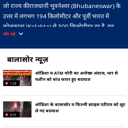
जो राज्य की राजधानी भुवनेश्वर (Bhubaneswar) के
उत्तर में लगभग 194 किलोमीटर और पूर्वी भारत में
कोलकाता (Kolakta) से 300 किलोमीटर दूर है. यह
और पढ़ें
उत्तरी ओडिशा का सबसे बड़ा शहर और बालासोर जिले का
प्रशासनिक मुख्यालय है (Administrative
Headquarters).
बालासोर न्यूज़
यह चांदीपुर (Chandipur) समुद्र तट के लिए सबसे
ओडिशा में ATM चोरी का अनोखा अंदाज, थार से
मशीन को बांध फरार हुए बदमाश
प्रसिद्ध है. इसे 'मिसाइल सिटी' (Missile City) भी कहा
1:29
जाता है. भारतीय बैलिस्टिक मिसाइल रक्षा कार्यक्रम की
एकीकृत परीक्षण रेंज बालासोर से 18 किमी दक्षिण में
ओडिशा के बालासोर में फिल्मी स्टाइल एटीएम को लूट
ले गए बदमाश
स्थित है (. The Indian Ballistic Missile
0:57
Defense Program).