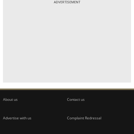
ADVERTISEMENT
About us
Contact us
Advertise with us
Complaint Redressal