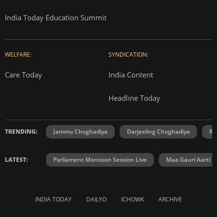
India Today Education Summit
WELFARE:
SYNDICATION:
Care Today
India Content
Headline Today
TRENDING:
Jammu Choghadiya
Darjeeling Choghadiya
Ra
LATEST:
Parliament Monsoon Session Live
Maa Gauri Aarti
INDIA TODAY
DAILYO
ICHOWK
ARCHIVE