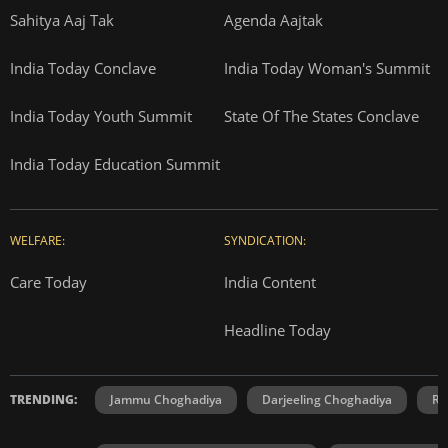
Sahitya Aaj Tak
Agenda Aajtak
India Today Conclave
India Today Woman's Summit
India Today Youth Summit
State Of The States Conclave
India Today Education Summit
WELFARE:
SYNDICATION:
Care Today
India Content
Headline Today
TRENDING:
Jammu Choghadiya
Darjeeling Choghadiya
Ra