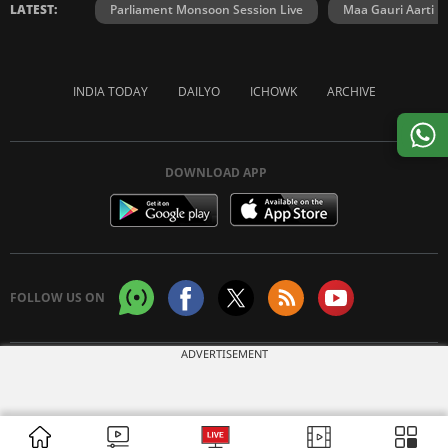
LATEST:
Parliament Monsoon Session Live
Maa Gauri Aarti
INDIA TODAY
DAILYO
ICHOWK
ARCHIVE
DOWNLOAD APP
FOLLOW US ON
ADVERTISEMENT
Copyright © 2026 Living Media India Limited. For reprint rights:
Syndications
Today