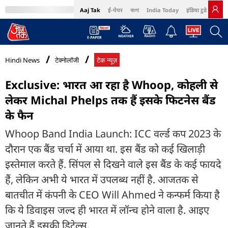
Aaj Tak
ई-पेपर
বাংলা
India Today
इंडिया टुडे हिंदी
MumbaiTak
BT Bazaar
Cosmopolitan
Harper's Bazaar
Northeast
Bri
Hindi News
टेक्नोलॉजी
टेक न्यूज़
Exclusive: भारत आ रहा है Whoop, कोहली से
लेकर Michal Phelps तक हैं इसके फिटनेस बैंड
के फैन
Whoop Band India Launch: ICC वर्ल्ड कप 2023 के
दौरान एक बैंड चर्चा में आया था. इस बैंड को कई खिलाड़ी
इस्तेमाल करते हैं. सिंपल से दिखने वाले इस बैंड के कई फायदे
हैं, लेकिन अभी ये भारत में उपलब्ध नहीं है. आजतक से
बातचीत में कंपनी के CEO Will Ahmed ने कन्फर्म किया है
कि ये डिवाइस जल्द ही भारत में लॉन्च होने वाला है. आइए
जानते हैं इसकी डिटेल्स.