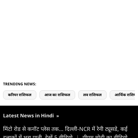
TRENDING NEWS:
करियर राशिफल
आज का राशिफल
लव राशिफल
आर्थिक राशिफ
Latest News in Hindi
»
मिंटो रोड से कनॉट प्लेस तक... दिल्ली-NCR में रेनी ट्यूसडे, कई
इलाकों में भरा पानी, देखें 5 वीडियो
|
पीएम मोदी का वीडियो