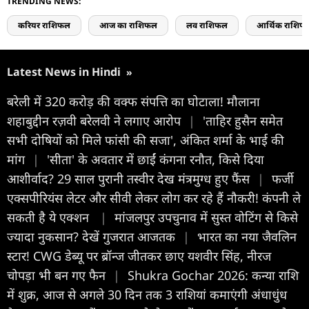
TRENDING NEWS:
करियर राशिफल
आज का राशिफल
लव राशिफल
आर्थिक राशिफ
Latest News in Hindi
»
बरेली में 320 करोड़ की वक्फ संपत्ति का घोटाला! मौलाना
शहाबुद्दीन रज़वी बरेलवी ने लगाए आरोप
|
'ताहिर हुसैन समेत
सभी दोषियों को मिले फांसी की सजा', अंकित शर्मा के भाई की
मांग
|
'सीता' के अवतार में छाईं कंगना रनौत, किसे दिया
आशीर्वाद? 29 साल पुरानी तस्वीर देख मंत्रमुग्ध हुए फैंस
|
फर्जी
एक्सपीरियंस लेटर और सीवी लेकर लोग कर रहे हैं नौकरी! कंपनी ले
सकती है ये एक्शन
|
मांजलपुर उपचुनाव में सुस्त वोटिंग से किसे
ज्यादा नुकसान? देखें गुजरात आजतक
|
भारत का नया जैवलिन
स्टार! CWG डेब्यू पर ब्रॉन्ज जीतकर छाए यशवीर सिंह, नीरज
चोपड़ा भी बन गए फैन
|
Shukra Gochar 2026: कन्या राशि
में शुक्र, आज से अगले 30 दिन तक 3 राशियां कमाएंगी अंधाधुंध