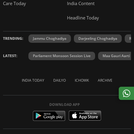
Care Today
India Content
Headline Today
TRENDING:
Jammu Choghadiya
Darjeeling Choghadiya
Ra
LATEST:
Parliament Monsoon Session Live
Maa Gauri Aarti
INDIA TODAY
DAILYO
ICHOWK
ARCHIVE
DOWNLOAD APP