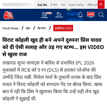
Aaj Tak
ई-पेपर
বাংলা
India Today
इंडिया टुडे हिंदी
MumbaiTak
BT Bazaar
Cosmopolitan
Harper's Bazaar
Northeast
Bri
Hindi News
खेल
क्रिकेट
आईपीएल 2026
व‍िराट कोहली खुद ही बने अपने दुश्मन! प्र‍िंस यादव
को दी ऐसी सलाह और उड़ गए स्टम्प... इस VIDEO
से खुला राज
लखनऊ सुपर जायंट्स ने बारिश से प्रभावित IPL 2026
मुकाबले में RCB को 9 रन (DLS) से हराकर प्लेऑफ की
उम्मीदें जिंदा रखीं. मिचेल मार्श के तूफानी शतक के बाद प्रिंस
यादव ने विराट कोहली को शानदार गेंद पर बोल्ड किया. खास
बात ये रही कि प्रिंस ने खुलासा किया कि उन्हें यही लेंथ खुद
कोहली ने सुझाई थी.