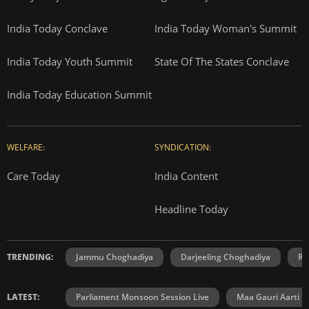
India Today Conclave
India Today Woman's Summit
India Today Youth Summit
State Of The States Conclave
India Today Education Summit
WELFARE:
SYNDICATION:
Care Today
India Content
Headline Today
TRENDING:
Jammu Choghadiya
Darjeeling Choghadiya
Ra
LATEST:
Parliament Monsoon Session Live
Maa Gauri Aarti