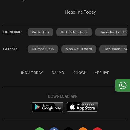
Headline Today
TRENDING:
Vastu Tips
Delhi Silver Rate
Himachal Prades
LATEST:
Mumbai Rain
Maa Gauri Aarti
Hanuman Chali
INDIA TODAY
DAILYO
ICHOWK
ARCHIVE
DOWNLOAD APP