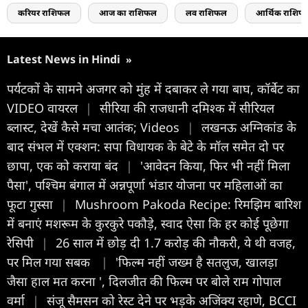
करियर राशिफल
आज का राशिफल
लव राशिफल
आर्थिक राशिफ
Latest News in Hindi
»
पर्यटकों के सामने अजगर को मुंह में दबाकर ले गया बाघ, कॉर्बेट का
VIDEO वायरल
|
सीरिया की राजधानी दमिश्क में सीर‍ियल
ब्लास्ट, देखें कैसे मचा आतंक; Videos
|
लखनऊ अग्निकांड के
बाद संभल में एक्शन: सपा विधायक के बेटे के मॉल समेत दो पर
छापा, एक को कराया बंद
|
'आवेदन किया, फिर भी नहीं मिला
पैसा', पश्चिम बंगाल में अन्नपूर्णा भंडार योजना पर महिलाओं का
फूटा गुस्सा
|
Mushroom Pakoda Recipe: रिमझिम बारिश
में बनाएं मशरूम के कुरकुरे पकौड़े, स्वाद ऐसा कि हर कोई पूछेगा
रेसिपी
|
26 साल में छोड़ दी 1.7 करोड़ की नौकरी, ये थी वजह,
पर मिल गया सबक
|
'फिल्म नहीं जख्म है सतलुज, खालड़ा
जैसा हाल मत करना ', दिलजीत की फ‍िल्म पर बोले राम गोपाल
वर्मा
|
संजू सैमसन को रेस्ट देने पर भड़के अजिंक्य रहाणे, BCCI