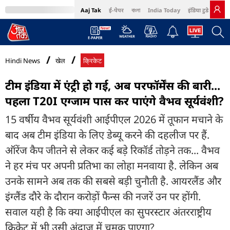
Aaj Tak
ई-पेपर
বাংলা
India Today
इंडिया टुडे हिंदी
MumbaiTak
BT Bazaar
Cosmopolitan
Harper's Bazaar
Northeast
Bri
Hindi News
खेल
क्रिकेट
टीम इंडिया में एंट्री हो गई, अब परफॉर्मेंस की बारी...
पहला T20I एग्जाम पास कर पाएंगे वैभव सूर्यवंशी?
15 वर्षीय वैभव सूर्यवंशी आईपीएल 2026 में तूफान मचाने के
बाद अब टीम इंडिया के लिए डेब्यू करने की दहलीज पर हैं.
ऑरेंज कैप जीतने से लेकर कई बड़े रिकॉर्ड तोड़ने तक... वैभव
ने हर मंच पर अपनी प्रतिभा का लोहा मनवाया है. लेकिन अब
उनके सामने अब तक की सबसे बड़ी चुनौती है. आयरलैंड और
इंग्लैंड दौरे के दौरान करोड़ों फैन्स की नजरें उन पर होंगी.
सवाल यही है कि क्या आईपीएल का सुपरस्टार अंतरराष्ट्रीय
क्रिकेट में भी उसी अंदाज में चमक पाएगा?