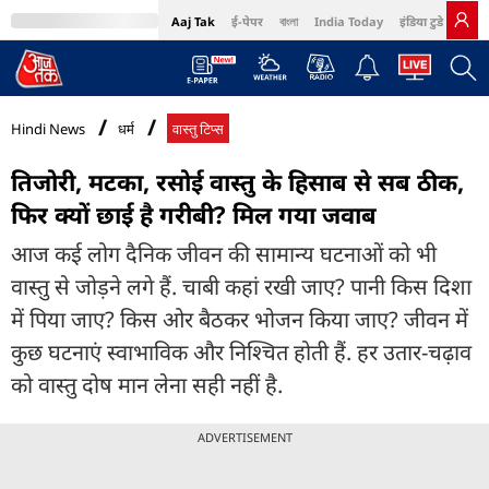
Aaj Tak
ई-पेपर
বাংলা
India Today
इंडिया टुडे हिंदी
MumbaiTak
BT Bazaar
Cosmopolitan
Harper's Bazaar
Northeast
Bri
Hindi News
धर्म
वास्तु टिप्स
तिजोरी, मटका, रसोई वास्तु के हिसाब से सब ठीक,
फिर क्यों छाई है गरीबी? मिल गया जवाब
आज कई लोग दैनिक जीवन की सामान्य घटनाओं को भी
वास्तु से जोड़ने लगे हैं. चाबी कहां रखी जाए? पानी किस दिशा
में पिया जाए? किस ओर बैठकर भोजन किया जाए? जीवन में
कुछ घटनाएं स्वाभाविक और निश्चित होती हैं. हर उतार-चढ़ाव
को वास्तु दोष मान लेना सही नहीं है.
ADVERTISEMENT