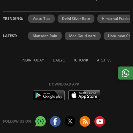
TRENDING:
Vastu Tips
Delhi Silver Rate
Himachal Prades
LATEST:
Monsoon Rain
Maa Gauri Aarti
Hanuman Chal
INDIA TODAY
DAILYO
ICHOWK
ARCHIVE
DOWNLOAD APP
FOLLOW US ON