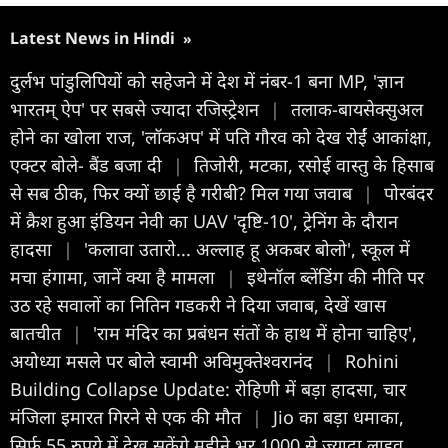
Latest News in Hindi
»
दुर्लभ पांडुलिपियों को सहेजने में देश में नंबर-1 बना MP, 'ज्ञान
भारतम् ऐप' पर सबसे ज्यादा रजिस्ट्रेशन
|
तलाक-बायसेक्सुअल
होने का खोला राज, 'लॉकअप' में पति गौरव को देख रोईं आकांक्षा,
एक्टर बोले- बैंड बजा दी
|
तिजोरी, मटका, रसोई वास्तु के हिसाब
से सब ठीक, फिर क्यों छाई है गरीबी? मिल गया जवाब
|
पोरबंदर
में क्रैश हुआ इंडियन नेवी का UAV 'दृष्टि-10', ट्रेनिंग के दौरान
हादसा
|
'कलावा उतारो... अल्लाह हू अकबर बोलो', स्कूल में
मचा हंगामा, जानें क्या है मामला
|
इथेनॉल ब्लेंडिंग की नीति पर
उठ रहे सवालों का नितिन गडकरी ने दिया जवाब, देखें खास
बातचीत
|
'राम मंदिर का प्रबंधन संतों के हाथ में होना चाहिए',
अयोध्या मसले पर बोले स्वामी अविमुक्तेश्वरानंद
|
Rohini
Building Collapse Update: रोहिणी में बड़ा हादसा, चार
मंजिला इमारत गिरने से एक की मौत
|
Jio का बड़ा धमाका,
सिर्फ 55 रुपये में देख सकेंगे महीने भर 1000 से ज्यादा लाइव