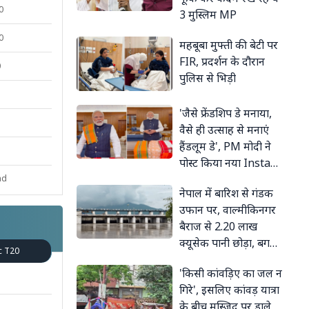
0
3 मुस्लिम MP
0
महबूबा मुफ्ती की बेटी पर
FIR, प्रदर्शन के दौरान
0
पुलिस से भिड़ी
'जैसे फ्रेंडशिप डे मनाया,
वैसे ही उत्साह से मनाएं
हैंडलूम डे', PM मोदी ने
पोस्ट किया नया Insta
वीडियो, इस बार दिया
nd
नेपाल में बारिश से गंडक
स्वदेशी का संदेश
उफान पर, वाल्मीकिनगर
बैराज से 2.20 लाख
क्यूसेक पानी छोड़ा, बगहा
c T20
के गांवों में घुसा बाढ़ का
'किसी कांवड़िए का जल न
पानी
गिरे', इसलिए कांवड़ यात्रा
के बीच मस्जिद पर डाले