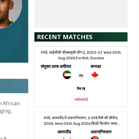
RECENT MATCHES
h African
ging,