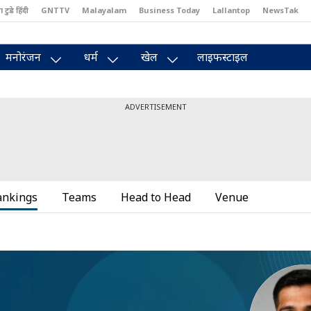
ा टुडे हिंदी
GNTTV
Malayalam
Business Today
Lallantop
NewsTak
east
Brides Today
Reader’s Digest
Astro Tak
मनोरंजन
धर्म
खेल
लाइफस्टाइल
ADVERTISEMENT
ankings
Teams
Head to Head
Venue