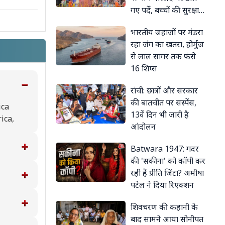
गए पर्दे, बच्चों की सुरक्षा
के लिए लिया फैसला
भारतीय जहाजों पर मंडरा
रहा जंग का खतरा, होर्मुज
से लाल सागर तक फंसे
16 शिप्स
रांची: छात्रों और सरकार
की बातचीत पर सस्पेंस,
ica
13वें दिन भी जारी है
ica,
आंदोलन
Batwara 1947: गदर
की 'सकीना' को कॉपी कर
रही हैं प्रीति जिंटा? अमीषा
पटेल ने दिया रिएक्शन
शिवचरण की कहानी के
बाद सामने आया सोनीपत