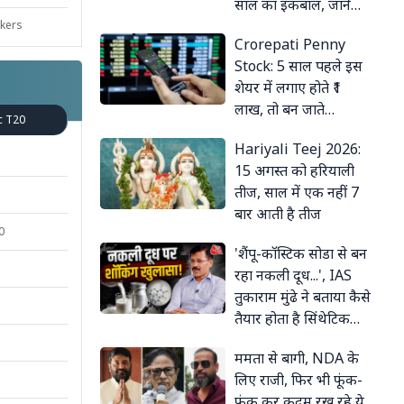
साल का इकबाल, जानें
क्यों पानी से बाहर नहीं
kers
Crorepati Penny
आता?
Stock: 5 साल पहले इस
शेयर में लगाए होते ₹1
लाख, तो बन जाते
c T20
करोड़पति! कंडोम बनाती है
Hariyali Teej 2026:
कंपनी
15 अगस्त को हरियाली
तीज, साल में एक नहीं 7
बार आती है तीज
0
'शैंपू-कॉस्टिक सोडा से बन
रहा नकली दूध...', IAS
तुकाराम मुंढे ने बताया कैसे
तैयार होता है सिंथेटिक
मिल्क
ममता से बागी, NDA के
लिए राजी, फिर भी फूंक-
फूंक कर कदम रख रहे ये