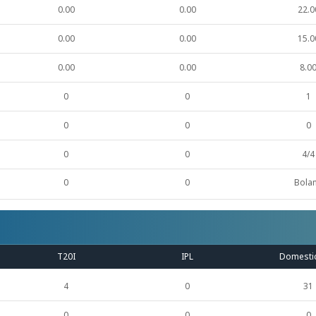
0.00
0.00
22.0
0.00
0.00
15.0
0.00
0.00
8.0
0
0
1
0
0
0
0
0
4/4
0
0
Bola
T20I
IPL
Domesti
4
0
31
0
0
0