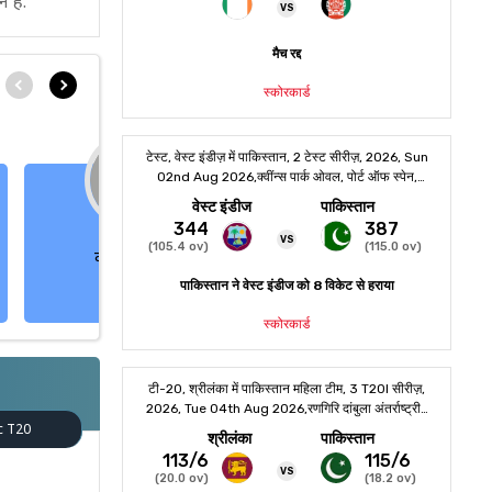
 है.
कोर्बिन बोस्च
डेविड एंड्रू मिलर
ऑलराउंडर
बल्लेबाज
c T20