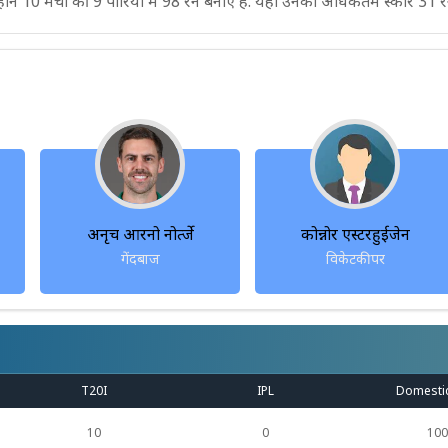
े 10 मैचों की 9 पारियों में 98 रन बनाए हैं. यहां उनका अधिकतम स्कोर 31 रन
अनृच आरनो नोर्त्जे
कोन्नोर एस्टरहुईजेन
गेंदबाज
विकेटकीपर
T20I
IPL
Domesti
10
0
100