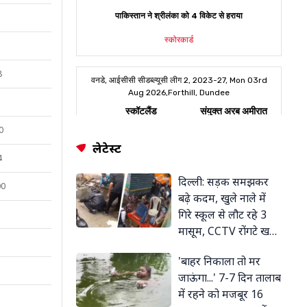
8
0
लेटेस्ट
4
दिल्ली: सड़क समझकर
00
बढ़े कदम, खुले नाले में
गिरे स्कूल से लौट रहे 3
मासूम, CCTV रोंगटे खड़े
कर देगा
'बाहर निकाला तो मर
जाऊंगा...' 7-7 दिन तालाब
में रहने को मजबूर 16