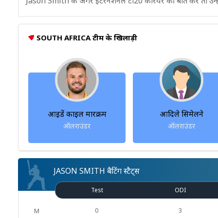
Jason Smith के अगर इंटरनैशनल टी20 करियर की बात करें तो उन्होंन
SOUTH AFRICA टीम के खिलाड़ी
आइडें काइल मारक्रम
आदिले सिमेलने
ऑलराउंडर
ऑलराउंडर
JASON SMITH बैटिंग स्टैट्स
Test
ODI
0
3
M