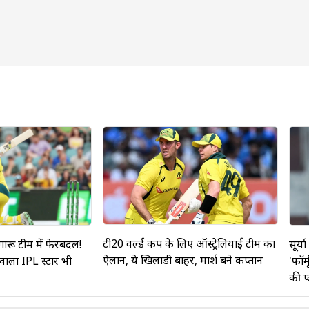
क्रिकेट में 91, और टी20 अंतरराष्ट्रीय मैच में 31 है, जबकि उनकी सर्वश्रेष्ठ गेंद
य मैच में 0 रही है।
 मैच खेले हैं।
टी20 वर्ल्ड कप के लिए ऑस्ट्रेल‍ियाई टीम का
गारू टीम में फेरबदल!
सूर्य
ऐलान, ये ख‍िलाड़ी बाहर, मार्श बने कप्तान
 वाला IPL स्टार भी
'फॉर्
की प