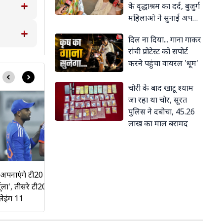
के वृद्धाश्रम का दर्द, बुजुर्ग
महिलाओ ने सुनाई अपनों
बाज़ी
की बेरुखी
दिल ना दिया... गाना गाकर
रांची प्रोटेस्ट को सपोर्ट
करने पहुंचा वायरल 'धूम'
चोरी के बाद खाटू श्याम
जा रहा था चोर, सूरत
पुलिस ने दबोचा, 45.26
लाख का माल बरामद
ा अपनाएंगे टी20 में वर्ल्ड कप वाला
टीम इंडिया आज फिर कंगारुओं को
मूला', तीसरे टी20 में ये होगी टीम इंडिया
सिखाएगी सबक! दूसरे T20 में ये ह
्लेइंग 11
है प्लेइंग-11