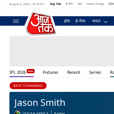
Aaj Tak
ई-पेपर
বাংলা
India Today
इंडिय
August 6, 2026 | 22:18 IST
MumbaiTak
BT Bazaar
Cosmopolitan
Harper's Bazaar
North
होम
ई-पेपर
भारत
IPL 2026
Fixtures
Recent
Series
R
BACK TO RANKINGS
Jason Smith
SOUTH AFRICA
Batter