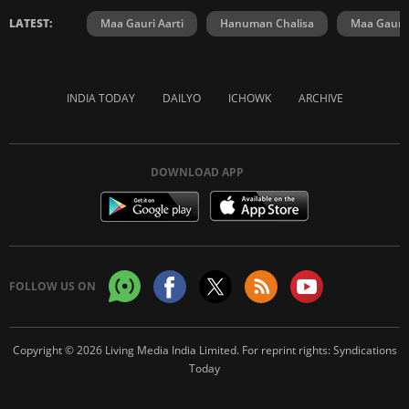
LATEST:
Maa Gauri Aarti
Hanuman Chalisa
Maa Gauri 
INDIA TODAY
DAILYO
ICHOWK
ARCHIVE
DOWNLOAD APP
FOLLOW US ON
Copyright © 2026 Living Media India Limited. For reprint rights:
Syndications
Today