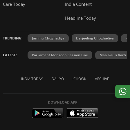
Care Today
India Content
Headline Today
TRENDING:
Jammu Choghadiya
Darjeeling Choghadiya
Ra
LATEST:
Parliament Monsoon Session Live
Maa Gauri Aarti
INDIA TODAY
DAILYO
ICHOWK
ARCHIVE
DOWNLOAD APP