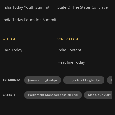
India Today Youth Summit
State Of The States Conclave
India Today Education Summit
WELFARE:
SYNDICATION:
Care Today
India Content
Headline Today
TRENDING:
Jammu Choghadiya
Darjeeling Choghadiya
Ra
LATEST:
Parliament Monsoon Session Live
Maa Gauri Aarti