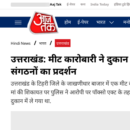
Aaj Tak
ई-पेपर
বাংলা
India Today
इंडिया टुडे हिं
MumbaiTak
BT Bazaar
Cosmopolitan
Harper's Bazaar
Northea
होम
ई-पेपर
भारत
मनो
Hindi News
भारत
उत्तराखंड
उत्तराखंड: मीट कारोबारी ने दुकान 
संगठनों का प्रदर्शन
उत्तराखंड के टिहरी जिले के जाखणीधार बाजार में एक मीट
मां की शिकायत पर पुलिस ने आरोपी पर पॉक्सो एक्ट के 
दुकान में ले गया था.