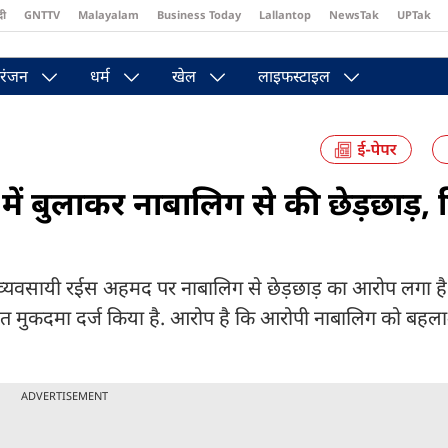
दी
GNTTV
Malayalam
Business Today
Lallantop
NewsTak
UPTak
st
Brides Today
Reader’s Digest
Astro Tak
Pakwan Gali
रंजन
धर्म
खेल
लाइफस्टाइल
में बुलाकर नाबालिग से की छेड़छाड़, हि
 व्यवसायी रईस अहमद पर नाबालिग से छेड़छाड़ का आरोप लगा है.
तहत मुकदमा दर्ज किया है. आरोप है कि आरोपी नाबालिग को बह
ADVERTISEMENT