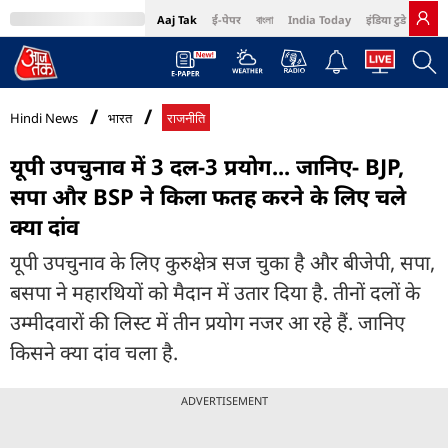
Aaj Tak
ई-पेपर
বাংলা
India Today
इंडिया टुडे हिंदी
MumbaiTak
BT Bazaar
Cosmopolitan
Harper's Bazaar
Northeast
Bri
Hindi News
भारत
राजनीति
यूपी उपचुनाव में 3 दल-3 प्रयोग... जानिए- BJP,
सपा और BSP ने किला फतह करने के लिए चले
क्या दांव
यूपी उपचुनाव के लिए कुरुक्षेत्र सज चुका है और बीजेपी, सपा,
बसपा ने महारथियों को मैदान में उतार दिया है. तीनों दलों के
उम्मीदवारों की लिस्ट में तीन प्रयोग नजर आ रहे हैं. जानिए
किसने क्या दांव चला है.
ADVERTISEMENT