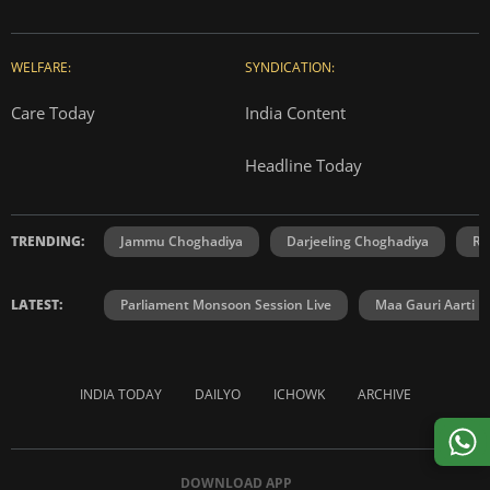
WELFARE:
SYNDICATION:
Care Today
India Content
Headline Today
TRENDING:
Jammu Choghadiya
Darjeeling Choghadiya
Ra
LATEST:
Parliament Monsoon Session Live
Maa Gauri Aarti
INDIA TODAY
DAILYO
ICHOWK
ARCHIVE
DOWNLOAD APP