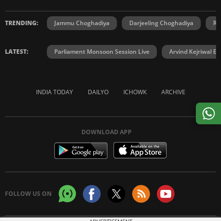
TRENDING:
Jammu Choghadiya
Darjeeling Choghadiya
Ra
LATEST:
Parliament Monsoon Session Live
Arvind Kejriwal E2
INDIA TODAY
DAILYO
ICHOWK
ARCHIVE
DOWNLOAD APP
FOLLOW US ON